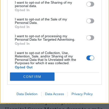
I want to opt-out of the Sharing of my
personal data.
Opted In
I want to opt-out of the Sale of my
Personal Data.
Opted In
I want to opt-out of processing my
Capacita Jovem de Poiares aproxima
Personal Data for Targeted Advertising.
Opted In
jovens ao mundo do trabalho
I want to opt-out of Collection, Use,
Retention, Sale, and/or Sharing of my
Personal Data that Is Unrelated with the
Purposes for which it was collected.
Opted Out
CONFIRM
Data Deletion
Data Access
Privacy Policy
Colheita de sangue regressa ao