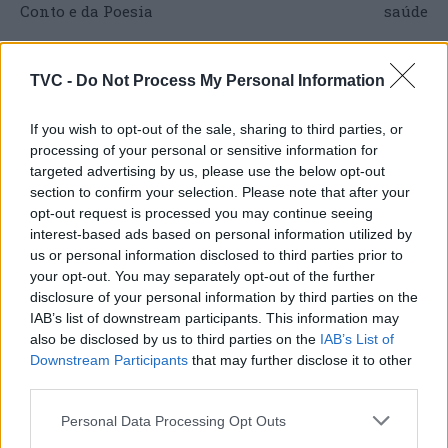
Conto e da Poesia
saúde
TVC -
Do Not Process My Personal Information
ARTIGOS RELACIONADOS
MAIS DO AUTOR
If you wish to opt-out of the sale, sharing to third parties, or
processing of your personal or sensitive information for
targeted advertising by us, please use the below opt-out
section to confirm your selection. Please note that after your
opt-out request is processed you may continue seeing
interest-based ads based on personal information utilized by
us or personal information disclosed to third parties prior to
your opt-out. You may separately opt-out of the further
disclosure of your personal information by third parties on the
Deputados do PSD saúdam Banda
IAB’s list of downstream participants. This information may
also be disclosed by us to third parties on the
IAB’s List of
Sinfónica da ARMAB pelo 1º lugar no
Downstream Participants
that may further disclose it to other
certame internacional de Valência
third parties.
Personal Data Processing Opt Outs