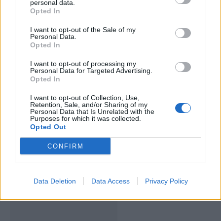
personal data.
Opted In
I want to opt-out of the Sale of my
ARTIGOS RELACIONADOS
MAIS DO AUTOR
Personal Data.
Opted In
I want to opt-out of processing my
Personal Data for Targeted Advertising.
Opted In
I want to opt-out of Collection, Use,
Retention, Sale, and/or Sharing of my
Personal Data that Is Unrelated with the
Purposes for which it was collected.
Opted Out
Deputados do PSD saúdam Banda
CONFIRM
Sinfónica da ARMAB pelo 1º lugar no
certame internacional de Valência
Data Deletion
Data Access
Privacy Policy