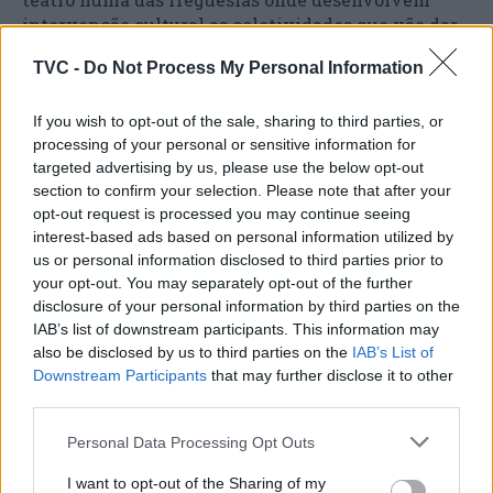
intervenção cultural as coletividades que vão dar
corpo a esta ampla ação cultural, em algumas datas
TVC -
Do Not Process My Personal Information
com representações simultâneas em diferentes
locais.
If you wish to opt-out of the sale, sharing to third parties, or
processing of your personal or sensitive information for
targeted advertising by us, please use the below opt-out
section to confirm your selection. Please note that after your
opt-out request is processed you may continue seeing
interest-based ads based on personal information utilized by
us or personal information disclosed to third parties prior to
your opt-out. You may separately opt-out of the further
disclosure of your personal information by third parties on the
IAB’s list of downstream participants. This information may
Artigo anterior
Próximo artigo
also be disclosed by us to third parties on the
IAB’s List of
Município de Góis
Alunos têm até 19 de
Downstream Participants
that may further disclose it to other
reconhecido com selo
março para inscrição nos
third parties.
‘Compromisso de
exames nacionais
Pagamento Pontual 2025’
Personal Data Processing Opt Outs
aos fornecedores
I want to opt-out of the Sharing of my