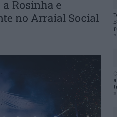
 a Rosinha e
te no Arraial Social
D
B
p
31
C
a
t
31