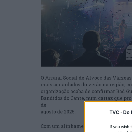
O Arraial Social de Alvoco das Várze
mais aguardados do verão na região, c
organização acaba de confirmar Bad Guy
Bandidos do Cante, num cartaz que prom
de
agosto de 2025.
TVC -
Do 
Com um alinhamento que cruza diferent
If you wish 