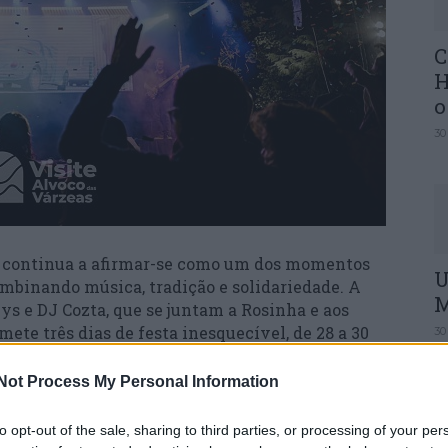
C
H
o
30
as continua a afirmar-se como um dos momentos
U
ombinando música, tradição e solidariedade. A
M
s e DJ Cozta, que se juntam a Rosinha e aos
ete três dias de festa inesquecível, de 28 a 30
30
Not Process My Personal Information
es géneros musicais, o evento reforça o seu
to opt-out of the sale, sharing to third parties, or processing of your per