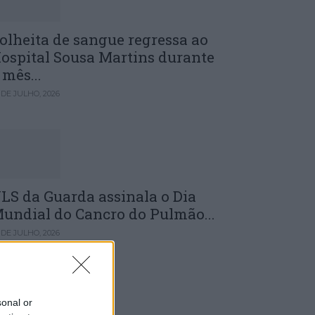
olheita de sangue regressa ao
ospital Sousa Martins durante
 mês...
 DE JULHO, 2026
LS da Guarda assinala o Dia
undial do Cancro do Pulmão...
 DE JULHO, 2026
sonal or