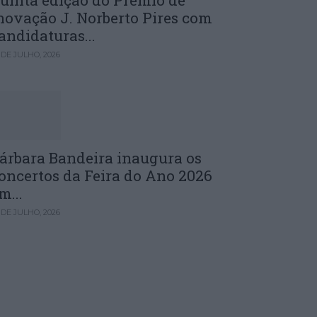
uinta edição do Prémio de
novação J. Norberto Pires com
andidaturas...
 DE JULHO, 2026
árbara Bandeira inaugura os
oncertos da Feira do Ano 2026
m...
 DE JULHO, 2026