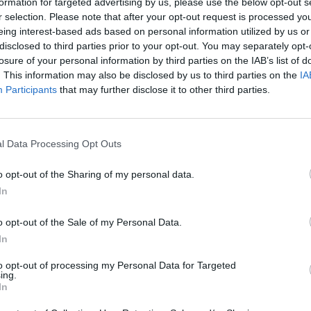
mação, garantindo que todas as gerações
formation for targeted advertising by us, please use the below opt-out s
M
r selection. Please note that after your opt-out request is processed y
eing interest-based ads based on personal information utilized by us or
ção. Além da música, a edição deste ano trará um
C
disclosed to third parties prior to your opt-out. You may separately opt-
do aos visitantes conhecer e apoiar produtores e
â
losure of your personal information by third parties on the IAB’s list of
 já, ainda as iniciativas culturais e recreativas,
30
. This information may also be disclosed by us to third parties on the
IA
ciação Académica de Coimbra e a estreia do
Participants
that may further disclose it to other third parties.
onsolidando o Arraial Social como um encontro
l Data Processing Opt Outs
unta de Freguesia de Alvoco das Várzeas, este
ca da comunidade: “O Arraial Social é mais do
C
o opt-out of the Sharing of my personal data.
d
In
ho que sentimos pela nossa terra. Todos os anos,
c
 mantendo sempre a essência que nos distingue.
o opt-out of the Sale of my Personal Data.
30
In
nto da área de expositores e de iniciativas
to opt-out of processing my Personal Data for Targeted
e não só atrai cada vez mais público, como
ing.
In
tem um fim social e solidário”.