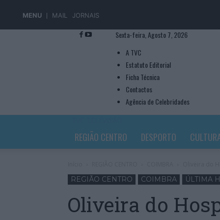
MENU
MAIL
JORNAIS
Sexta-feira, Agosto 7, 2026
A TVC
Estatuto Editorial
Ficha Técnica
Contactos
Agência de Celebridades
TVC TELEVISÃO
REGIÃO CENTRO
DESPORTO
CULTUR
Início
REGIÃO CENTRO
COIMBRA
Oliveira do H
REGIÃO CENTRO
COIMBRA
ÚLTIMA 
Oliveira do Hosp