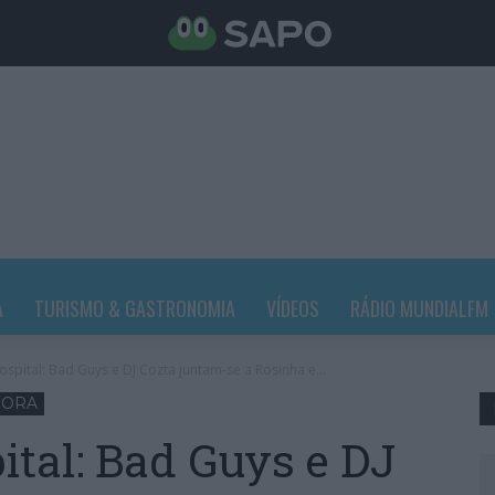
A
TURISMO & GASTRONOMIA
VÍDEOS
RÁDIO MUNDIALFM
ospital: Bad Guys e DJ Cozta juntam-se a Rosinha e...
HORA
ital: Bad Guys e DJ