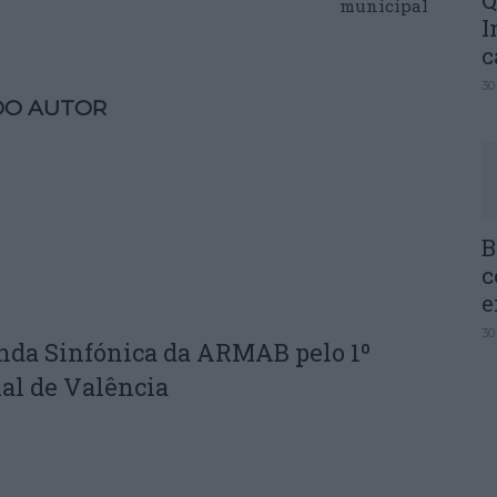
Q
municipal
I
c
30
DO AUTOR
B
c
e
30
nda Sinfónica da ARMAB pelo 1º
al de Valência