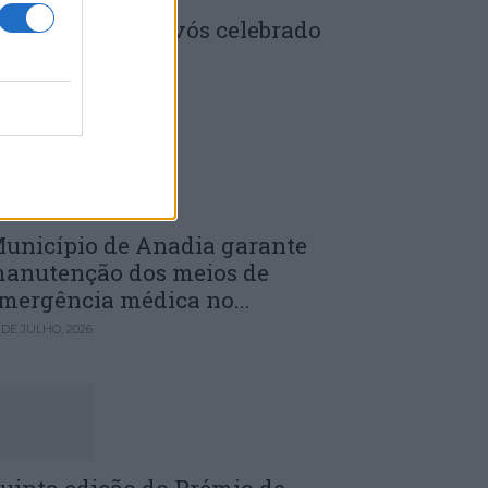
enela: Dia dos Avós celebrado
m comunidade
 DE JULHO, 2026
unicípio de Anadia garante
anutenção dos meios de
mergência médica no...
 DE JULHO, 2026