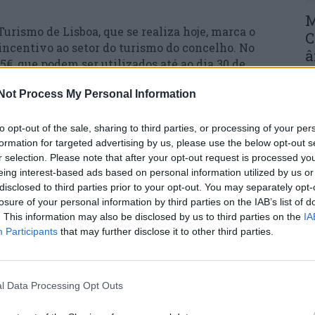
M
Turismo de Lisboa, que se realiza hoje, marca o
C
ncentivo ao setor do turismo do concelho. No
â
25€, que podem ser utilizados até ao dia 30 de
30
stica ou reservas nas unidades de alojamento do
Not Process My Personal Information
e até ao dia 31 de maio ou até ser atingido o
e ser solicitado através do site
nte será enviado para o email do requerente.
to opt-out of the sale, sharing to third parties, or processing of your per
formation for targeted advertising by us, please use the below opt-out s
r selection. Please note that after your opt-out request is processed y
riedade do destino Pampilhosa da Serra,
eing interest-based ads based on personal information utilized by us or
C
disclosed to third parties prior to your opt-out. You may separately opt-
d
rísticos e a todos os interessados em descobrir
losure of your personal information by third parties on the IAB’s list of
c
oncelho. Mas não é só.
. This information may also be disclosed by us to third parties on the
IA
Participants
that may further disclose it to other third parties.
30
rra Onde Há Estrelas”, decorrerá uma segunda
40% em experiências de astroturismo para duas
l Data Processing Opt Outs