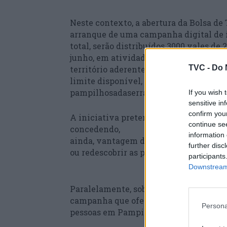
Neste contexto, a abertura da Bolsa de 
arranque de uma campanha digital de i
total, serão distribuídos 3000 vales de 
junho, em atividades de animação turí
TVC -
Do 
território aderentes. A campanha decorr
limite disponível, sendo que o vale pod
pampilhosadaserra.pt, que posteriorme
If you wish 
sensitive in
confirm you
A iniciativa pretende aumentar a noto
continue se
concedendo,
information 
ainda, vantagem direta aos parceiros tu
further disc
ou redescobrir as potencialidades do c
participants
Downstream 
Paralelamente, sob o mote “Não Há Gue
campanha que oferece um desconto de 
Persona
pessoas em Pampilhosa da Serra.