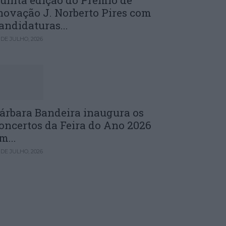
uinta edição do Prémio de
novação J. Norberto Pires com
andidaturas...
 DE JULHO, 2026
árbara Bandeira inaugura os
oncertos da Feira do Ano 2026
m...
 DE JULHO, 2026