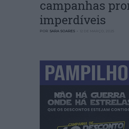
campanhas pro
imperdíveis
POR
SARA SOARES
-
12 DE MARÇO, 2025