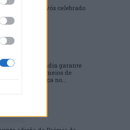
enela: Dia dos Avós celebrado
m comunidade
 DE JULHO, 2026
unicípio de Anadia garante
anutenção dos meios de
mergência médica no...
 DE JULHO, 2026