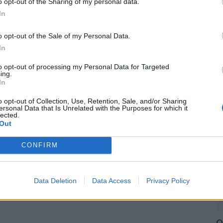
o opt-out of the Sharing of my personal data.
ogramas: a “escapadinha às estrelas”, que inclui
P
In
um piquenique e atividades à escolha, ou ainda a
e
a noite, um jantar e atividades à escolha. Estes
o opt-out of the Sale of my Personal Data.
30
cias de natureza e aventura, podem ser
In
ampilhosadaserra.pt.
to opt-out of processing my Personal Data for Targeted
ing.
In
ampanha exclusiva de 40% de desconto na venda
o opt-out of Collection, Use, Retention, Sale, and/or Sharing
 – Festival de Caminhadas, agendado para os
ersonal Data that Is Unrelated with the Purposes for which it
M
lected.
m
Out
entura, atividades para todos os gostos,
e
e cenários deslumbrantes, uma energia única,
CONFIRM
s.
30
Data Deletion
Data Access
Privacy Policy
tará representado no stand (2D01) da
e Coimbra, no pavilhão 2 da Feira