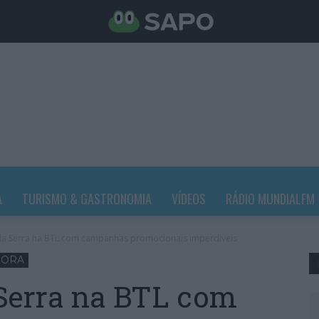
A
TURISMO & GASTRONOMIA
VÍDEOS
RÁDIO MUNDIALFM
a Serra na BTL com campanhas promocionais imperdíveis
HORA
Serra na BTL com