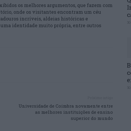
Q
e exibidos os melhores argumentos, que fazem com
I
ritório, onde os visitantes encontram um céu
c
adouros incríveis, aldeias históricas e
30
, uma identidade muito própria, entre outros
B
c
e
30
Próximo artigo
s
Universidade de Coimbra novamente entre
as melhores instituições de ensino
superior do mundo