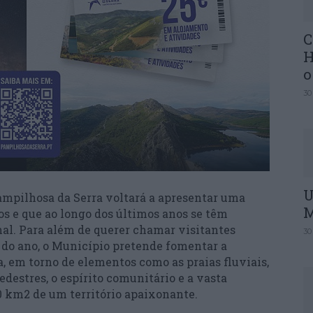
C
H
o
30
U
ampilhosa da Serra voltará a apresentar uma
M
s e que ao longo dos últimos anos se têm
nal. Para além de querer chamar visitantes
30
 do ano, o Município pretende fomentar a
, em torno de elementos como as praias fluviais,
pedestres, o espírito comunitário e a vasta
0 km2 de um território apaixonante.