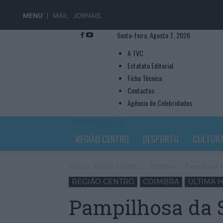
MENU
MAIL
JORNAIS
Sexta-feira, Agosto 7, 2026
A TVC
Estatuto Editorial
Ficha Técnica
Contactos
Agência de Celebridades
TVC TELEVISÃO
REGIÃO CENTRO
DESPORTO
CULTUR
Início
REGIÃO CENTRO
COIMBRA
Pampilhosa d
REGIÃO CENTRO
COIMBRA
ÚLTIMA 
Pampilhosa da 