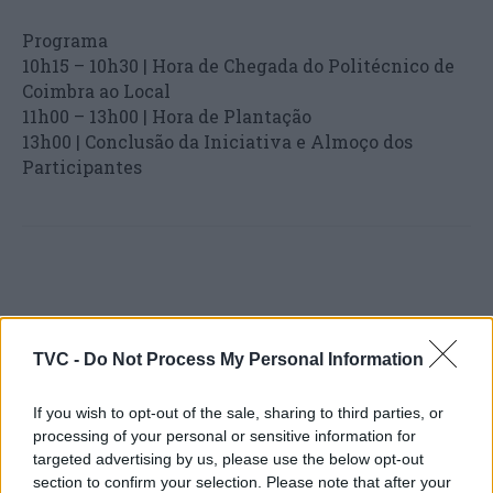
Programa
10h15 – 10h30 | Hora de Chegada do Politécnico de
Coimbra ao Local
11h00 – 13h00 | Hora de Plantação
13h00 | Conclusão da Iniciativa e Almoço dos
Participantes
TVC -
Do Not Process My Personal Information
Artigo anterior
Próximo artigo
If you wish to opt-out of the sale, sharing to third parties, or
Jorge Almeida assume
Obra de requalificação e
processing of your personal or sensitive information for
presidência da CIRA
duplicação do IP3, no troço
targeted advertising by us, please use the below opt-out
primeiras reações em
Santa Comba Dão – Viseu,
section to confirm your selection. Please note that after your