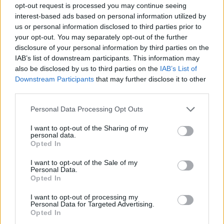
exclusivo à TVC/Notícias
avança no terreno, num
opt-out request is processed you may continue seeing
de Águeda (com vídeo)
investimento superior a
interest-based ads based on personal information utilized by
100 milhões de euros
us or personal information disclosed to third parties prior to
your opt-out. You may separately opt-out of the further
disclosure of your personal information by third parties on the
IAB’s list of downstream participants. This information may
also be disclosed by us to third parties on the
IAB’s List of
ARTIGOS RELACIONADOS
MAIS DO AUTOR
Downstream Participants
that may further disclose it to other
third parties.
Personal Data Processing Opt Outs
I want to opt-out of the Sharing of my
personal data.
Opted In
I want to opt-out of the Sale of my
Personal Data.
Opted In
Deputados do PSD saúdam Banda
Sinfónica da ARMAB pelo 1º lugar no
I want to opt-out of processing my
Personal Data for Targeted Advertising.
certame internacional de Valência
Opted In