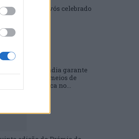
enela: Dia dos Avós celebrado
m comunidade
 DE JULHO, 2026
unicípio de Anadia garante
anutenção dos meios de
mergência médica no...
 DE JULHO, 2026