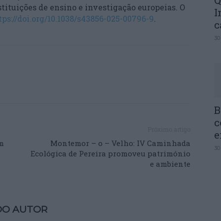
Q
stituições de ensino e investigação europeias. O
I
tps://doi.org/10.1038/s43856-025-00796-9
.
c
30
B
c
Próximo artigo
e
m
Montemor – o – Velho: IV Caminhada
30
Ecológica de Pereira promoveu património
e ambiente
DO AUTOR