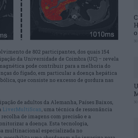
C
H
o
30
vimento de 802 participantes, dos quais 154
cipação da Universidade de Coimbra (UC) – revela
agnética pode contribuir para a melhoria do
ças do fígado, em particular a doença hepática
bólica, que consiste no excesso de gordura nas
U
M
ipação de adultos da Alemanha, Países Baixos,
30
 a
LiverMultiScan
, uma técnica de ressonância
 recolha de imagens com precisão e a
nitorizar a doença. Esta tecnologia,
a multinacional especializada no
, possibilita uma abordagem não invasiva para