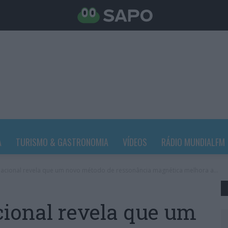
A
TURISMO & GASTRONOMIA
VÍDEOS
RÁDIO MUNDIALFM
nacional revela que um novo método de ressonância magnética melhora a...
ional revela que um