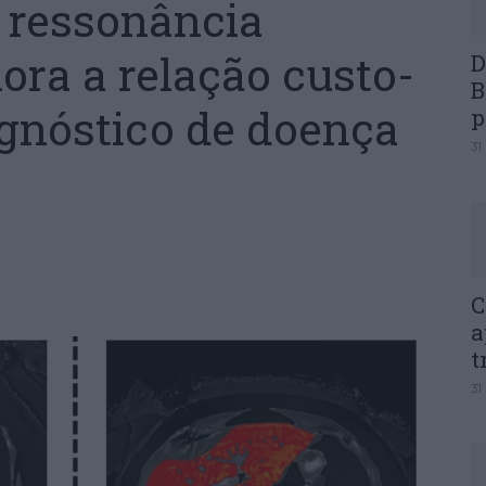
 ressonância
ra a relação custo-
D
B
agnóstico de doença
p
31
C
a
t
31