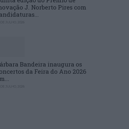
uinta edição do Prémio de
novação J. Norberto Pires com
andidaturas...
 DE JULHO, 2026
árbara Bandeira inaugura os
oncertos da Feira do Ano 2026
m...
 DE JULHO, 2026