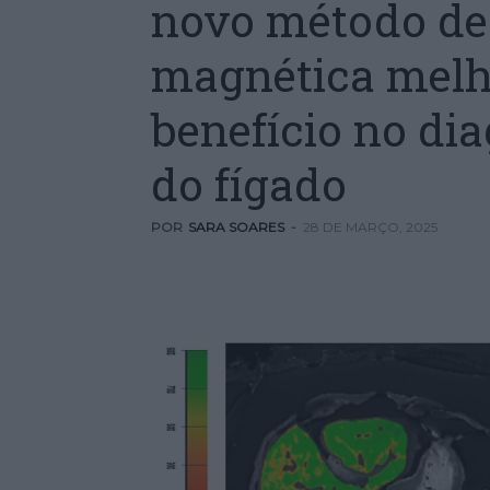
novo método de
magnética melho
benefício no di
do fígado
POR
SARA SOARES
-
28 DE MARÇO, 2025