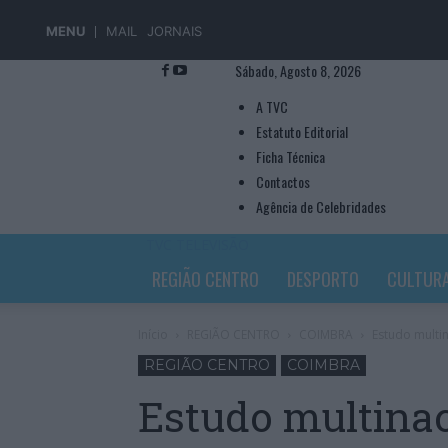
MENU
MAIL
JORNAIS
Sábado, Agosto 8, 2026
A TVC
Estatuto Editorial
Ficha Técnica
Contactos
Agência de Celebridades
TVC TELEVISÃO
REGIÃO CENTRO
DESPORTO
CULTUR
Início
REGIÃO CENTRO
COIMBRA
Estudo multi
REGIÃO CENTRO
COIMBRA
Estudo multinac