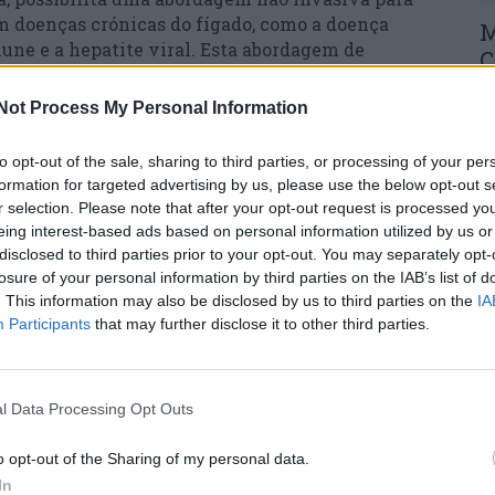
m doenças crónicas do fígado, como a doença
M
mune e a hepatite viral. Esta abordagem de
C
pode, assim, trazer vários benefícios tanto para
â
aúde, uma vez que pode reduzir, por exemplo, o
Not Process My Personal Information
30
 atualmente para diagnosticar a doença, assim
o e melhorar o acompanhamento de doentes.
to opt-out of the sale, sharing to third parties, or processing of your per
formation for targeted advertising by us, please use the below opt-out s
ostrar que a LiverMultiScan é uma ferramenta
r selection. Please note that after your opt-out request is processed y
de diagnóstico e que pode evitar biópsias
eing interest-based ads based on personal information utilized by us or
 sem dor para o doente. Assim, esta abordagem
disclosed to third parties prior to your opt-out. You may separately opt-
C
losure of your personal information by third parties on the IAB’s list of
imento não invasivo evite a realização de
d
. This information may also be disclosed by us to third parties on the
IA
ação custo-benefício, permitindo diagnosticar
Participants
that may further disclose it to other third parties.
c
menos visitas médicas”, revela o docente da
 diretor do Centro de Imagem Biomédica e
30
o de Ciências Nucleares Aplicadas à Saúde, e um
Branco.
l Data Processing Opt Outs
o opt-out of the Sharing of my personal data.
 envolvimento da UC, da Unidade Local de Saúde
In
centros de saúde da Região Centro, envolvendo