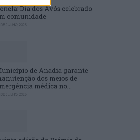
enela: Dia dos Avós celebrado
m comunidade
 DE JULHO, 2026
unicípio de Anadia garante
anutenção dos meios de
mergência médica no...
 DE JULHO, 2026