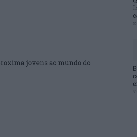
Q
I
c
30
proxima jovens ao mundo do
B
c
e
30