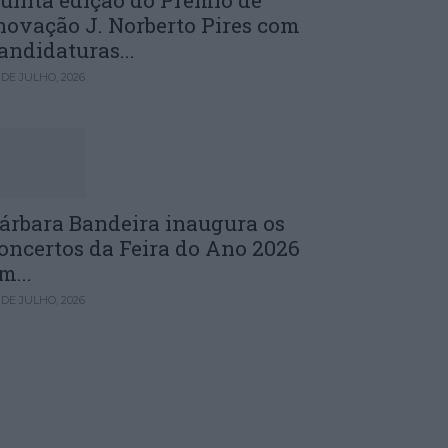
uinta edição do Prémio de
novação J. Norberto Pires com
andidaturas...
 DE JULHO, 2026
árbara Bandeira inaugura os
oncertos da Feira do Ano 2026
m...
 DE JULHO, 2026