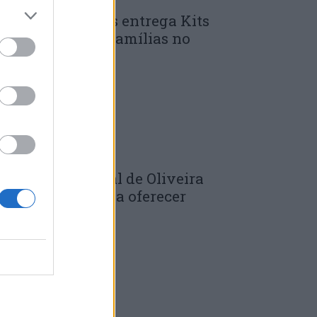
unicípio de Góis entrega Kits
omunitários às famílias no
mbito do...
 DE JULHO, 2026
âmara Municipal de Oliveira
o Hospital volta a oferecer
adernos de...
 DE JULHO, 2026