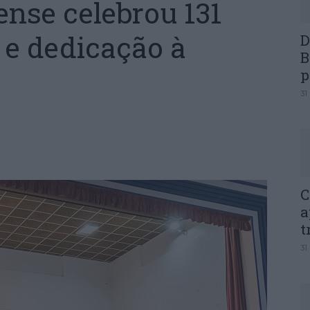
nse celebrou 131
 e dedicação à
D
B
p
31
C
a
t
31