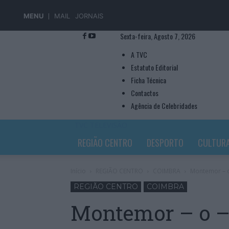
MENU
MAIL
JORNAIS
Sexta-feira, Agosto 7, 2026
A TVC
Estatuto Editorial
Ficha Técnica
Contactos
Agência de Celebridades
TVC TELEVISÃO
REGIÃO CENTRO
DESPORTO
CULTUR
Início
REGIÃO CENTRO
COIMBRA
Montemor – o
REGIÃO CENTRO
COIMBRA
Montemor – o –