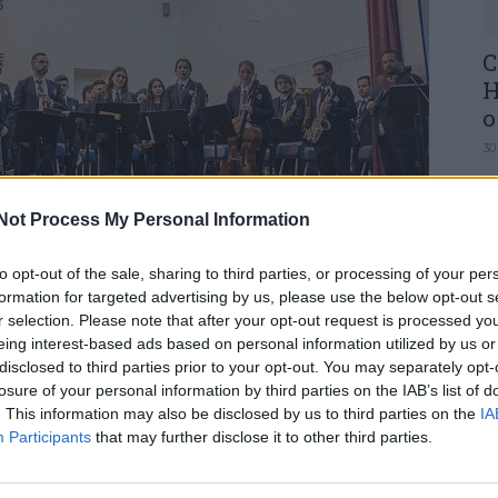
C
H
o
30
Not Process My Personal Information
to opt-out of the sale, sharing to third parties, or processing of your per
formation for targeted advertising by us, please use the below opt-out s
U
r selection. Please note that after your opt-out request is processed y
M
eing interest-based ads based on personal information utilized by us or
 da Academia Musical Arazedense (AMA)
disclosed to third parties prior to your opt-out. You may separately opt-
30
rço, com a tradicional sessão solene e o
losure of your personal information by third parties on the IAB’s list of
. This information may also be disclosed by us to third parties on the
IA
Participants
that may further disclose it to other third parties.
nos de dedicação à música e à comunidade, ficou
úsicos na filarmónica, pela entrega de