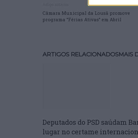
Artigo anterior
Câmara Municipal da Lousã promove
programa “Férias Ativas” em Abril
ARTIGOS RELACIONADOS
MAIS 
Deputados do PSD saúdam Ba
lugar no certame internacion