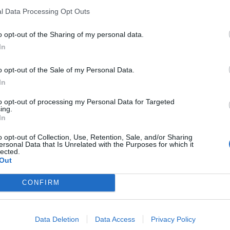
 anos de dedicação à AMA e pela homenagem à
l Data Processing Opt Outs
M
ngo do último ano, estiveram presentes em todas
C
o opt-out of the Sharing of my personal data.
â
In
30
o opt-out of the Sale of my Personal Data.
 presidente da Assembleia Municipal, na
In
a geral da AMA, Fernando Ramos, do vereador da
, Décio Matias, do presidente da Junta de
to opt-out of processing my Personal Data for Targeted
ing.
e muitos associados, familiares e amigos da
In
MA.
C
o opt-out of Collection, Use, Retention, Sale, and/or Sharing
d
ersonal Data that Is Unrelated with the Purposes for which it
lected.
c
Out
30
CONFIRM
Data Deletion
Data Access
Privacy Policy