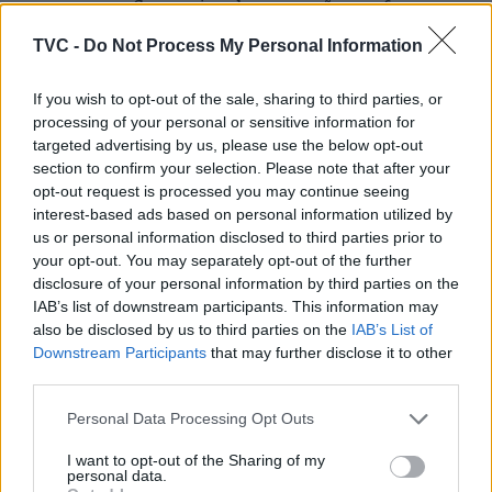
em terrenos florestais sob sua gestão, confinantes
com edifícios inseridos em espaço rural.
TVC -
Do Not Process My Personal Information
If you wish to opt-out of the sale, sharing to third parties, or
processing of your personal or sensitive information for
targeted advertising by us, please use the below opt-out
section to confirm your selection. Please note that after your
opt-out request is processed you may continue seeing
interest-based ads based on personal information utilized by
us or personal information disclosed to third parties prior to
your opt-out. You may separately opt-out of the further
Artigo anterior
Próximo artigo
disclosure of your personal information by third parties on the
Municipio de Oliveira do
Viseu assinala época
IAB’s list of downstream participants. This information may
Hospital recebe a meta do
pascal com “cabaz”
also be disclosed by us to third parties on the
IAB’s List of
Troféu Região de Coimbra
recheado de experiências,
Downstream Participants
that may further disclose it to other
– Aldeias do Xisto em
das celebrações religiosas
third parties.
Aldeia das Dez
à música e outras
manifestações artísticas
Personal Data Processing Opt Outs
I want to opt-out of the Sharing of my
personal data.