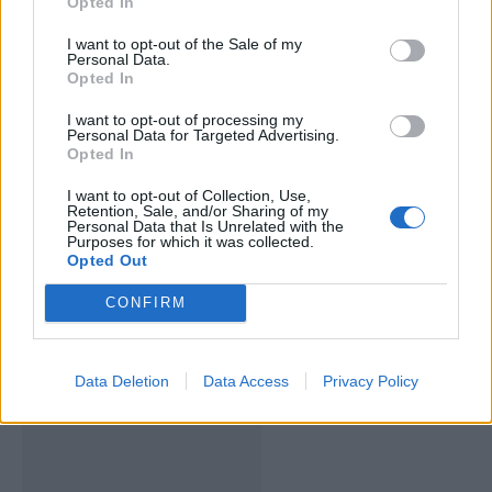
Opted In
ARTIGOS RELACIONADOS
MAIS DO AUTOR
I want to opt-out of the Sale of my
Personal Data.
Opted In
I want to opt-out of processing my
Personal Data for Targeted Advertising.
Opted In
I want to opt-out of Collection, Use,
Retention, Sale, and/or Sharing of my
Personal Data that Is Unrelated with the
Purposes for which it was collected.
Opted Out
Deputados do PSD saúdam Banda
Sinfónica da ARMAB pelo 1º lugar no
CONFIRM
certame internacional de Valência
Data Deletion
Data Access
Privacy Policy