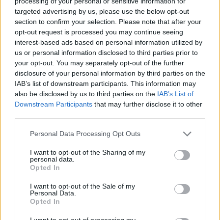
processing of your personal or sensitive information for
targeted advertising by us, please use the below opt-out
Sobre o protocolo que permitirá a instalação de
section to confirm your selection. Please note that after your
opt-out request is processed you may continue seeing
uma base de emergência destinada ao
interest-based ads based on personal information utilized by
funcionamento e operacionalização da
us or personal information disclosed to third parties prior to
Ambulância de SIV em Cantanhede, este
your opt-out. You may separately opt-out of the further
responsável saudou o INEM e a Câmara Municipal.
disclosure of your personal information by third parties on the
IAB’s list of downstream participants. This information may
also be disclosed by us to third parties on the
IAB’s List of
“Estamos a falar de duas entidades com quem a
Downstream Participants
that may further disclose it to other
ULS de Coimbra tem as melhores relações”, elogiou,
third parties.
acrescentando que com o Executivo Municipal
Personal Data Processing Opt Outs
liderado por Helena Teodósio, “facilmente se
concretizam projetos”.
I want to opt-out of the Sharing of my
personal data.
Opted In
I want to opt-out of the Sale of my
Personal Data.
Opted In
I want to opt-out of processing my