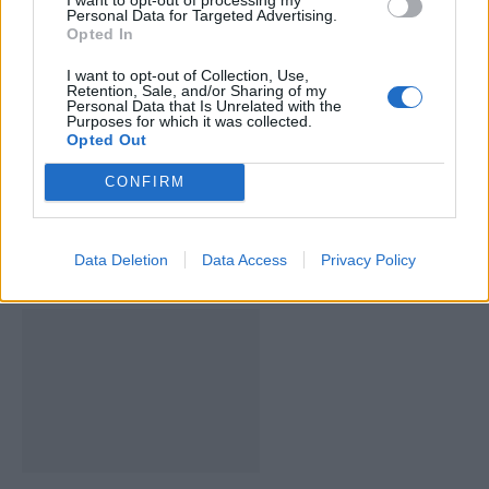
Personal Data for Targeted Advertising.
Opted In
I want to opt-out of Collection, Use,
Artigo anterior
Próximo artigo
Retention, Sale, and/or Sharing of my
Personal Data that Is Unrelated with the
‘Ciclo da Truta de Góis’
Montemor – o – Velho:
Purposes for which it was collected.
acolhe crianças do
Literatura infantil
Opted Out
Concelho
celebrada em Liceia com
nova obra de Lurdes Breda
CONFIRM
Data Deletion
Data Access
Privacy Policy
ARTIGOS RELACIONADOS
MAIS DO AUTOR