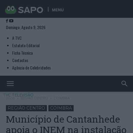
MENU
Domingo, Agosto 9, 2026
A TVC
Estatuto Editorial
Ficha Técnica
Contactos
Agência de Celebridades
TVC TELEVISÃO
Início
REGIÃO CENTRO
COIMBRA
REGIÃO CENTRO
COIMBRA
Município de Cantanhede
apoia o INEM na instalação