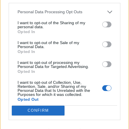
third parties.
Deputados do PSD saúdam Banda
Sinfónica da ARMAB pelo 1º lugar no
Personal Data Processing Opt Outs
certame internacional de Valência
I want to opt-out of the Sharing of my
personal data.
Opted In
I want to opt-out of the Sale of my
Personal Data.
Opted In
I want to opt-out of processing my
Personal Data for Targeted Advertising.
Opted In
I want to opt-out of Collection, Use,
Capacita Jovem de Poiares aproxima
Retention, Sale, and/or Sharing of my
Personal Data that Is Unrelated with the
jovens ao mundo do trabalho
Purposes for which it was collected.
Opted Out
CONFIRM