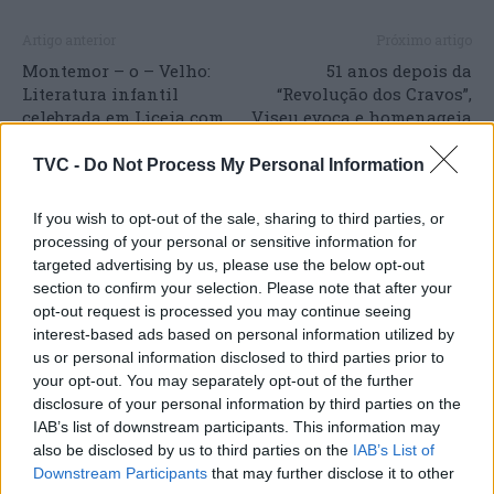
Artigo anterior
Próximo artigo
Montemor – o – Velho:
51 anos depois da
Literatura infantil
“Revolução dos Cravos”,
celebrada em Liceia com
Viseu evoca e homenageia
nova obra de Lurdes Breda
os seus heróis, celebrando
a Liberdade
TVC -
Do Not Process My Personal Information
If you wish to opt-out of the sale, sharing to third parties, or
processing of your personal or sensitive information for
ARTIGOS RELACIONADOS
MAIS DO AUTOR
targeted advertising by us, please use the below opt-out
section to confirm your selection. Please note that after your
opt-out request is processed you may continue seeing
interest-based ads based on personal information utilized by
us or personal information disclosed to third parties prior to
your opt-out. You may separately opt-out of the further
disclosure of your personal information by third parties on the
IAB’s list of downstream participants. This information may
also be disclosed by us to third parties on the
IAB’s List of
Downstream Participants
that may further disclose it to other