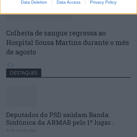
Data Deletion
Data Access
Privacy Policy
Colheita de sangue regressa ao
Hospital Sousa Martins durante o mês
de agosto
DESTAQUES
Deputados do PSD saúdam Banda
Sinfónica da ARMAB pelo 1º lugar...
31 DE JULHO, 2026