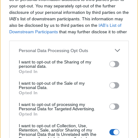
your opt-out. You may separately opt-out of the further
ARTIGOS RELACIONADOS
MAIS DO AUTOR
disclosure of your personal information by third parties on the
IAB’s list of downstream participants. This information may
also be disclosed by us to third parties on the
IAB’s List of
Downstream Participants
that may further disclose it to other
third parties.
Personal Data Processing Opt Outs
I want to opt-out of the Sharing of my
personal data.
Opted In
Deputados do PSD saúdam Banda
I want to opt-out of the Sale of my
Sinfónica da ARMAB pelo 1º lugar no
Personal Data.
Opted In
certame internacional de Valência
I want to opt-out of processing my
Personal Data for Targeted Advertising.
Opted In
I want to opt-out of Collection, Use,
Retention, Sale, and/or Sharing of my
Personal Data that Is Unrelated with the