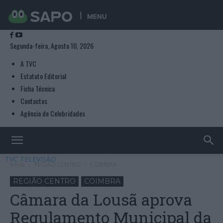
MENU
Segunda-feira, Agosto 10, 2026
A TVC
Estatuto Editorial
Ficha Técnica
Contactos
Agência de Celebridades
TVC TELEVISÃO
Início
REGIÃO CENTRO
COIMBRA
REGIÃO CENTRO
COIMBRA
Câmara da Lousã aprova
Regulamento Municipal da