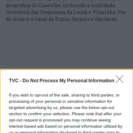
geográfica do Concelho, incluindo a totalidade
territorial das Freguesias da Lousã e Vilarinho, Foz
de Arouce e Casal de Ermio, Serpins e Gândaras.
TVC -
Do Not Process My Personal Information
Artigo anterior
Próximo artigo
373 anos de celebração de
Cantanhede: Exposição
If you wish to opt-out of the sale, sharing to third parties, or
fé e identidade | Procissão
proporciona viagem pelos
processing of your personal or sensitive information for
das Endoenças na Semana
retratos dos melhores
targeted advertising by us, please use the below opt-out
Santa de Santa Maria da
artistas do movimento
section to confirm your selection. Please note that after your
Feira
romântico
opt-out request is processed you may continue seeing
interest-based ads based on personal information utilized by
us or personal information disclosed to third parties prior to