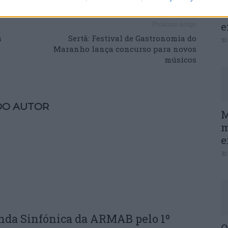
P
e
Próximo artigo
m
Sertã: Festival de Gastronomia do
30
Maranho lança concurso para novos
músicos
DO AUTOR
M
m
e
30
nda Sinfónica da ARMAB pelo 1º