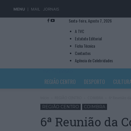
MENU
MAIL
JORNAIS
Sexta-feira, Agosto 7, 2026
A TVC
Estatuto Editorial
Ficha Técnica
Contactos
Agência de Celebridades
TVC TELEVISÃO
REGIÃO CENTRO
DESPORTO
CULTUR
Início
REGIÃO CENTRO
COIMBRA
6ª Reunião d
REGIÃO CENTRO
COIMBRA
6ª Reunião da 