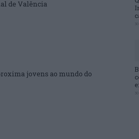
Q
al de Valência
I
c
30
B
proxima jovens ao mundo do
c
e
30