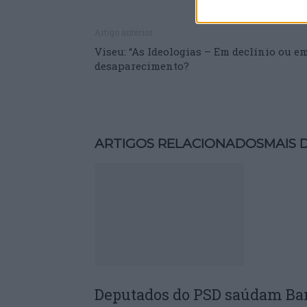
Artigo anterior
Viseu: “As Ideologias – Em declínio ou e
desaparecimento?
ARTIGOS RELACIONADOS
MAIS 
Deputados do PSD saúdam Ba