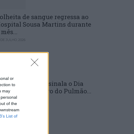
olheita de sangue regressa ao
ospital Sousa Martins durante
 mês...
 DE JULHO, 2026
sonal or
LS da Guarda assinala o Dia
ection to
undial do Cancro do Pulmão...
ou may
 personal
 DE JULHO, 2026
out of the
 downstream
B’s List of