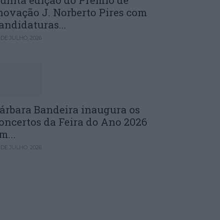
uinta edição do Prémio de
novação J. Norberto Pires com
andidaturas...
 DE JULHO, 2026
árbara Bandeira inaugura os
oncertos da Feira do Ano 2026
m...
 DE JULHO, 2026