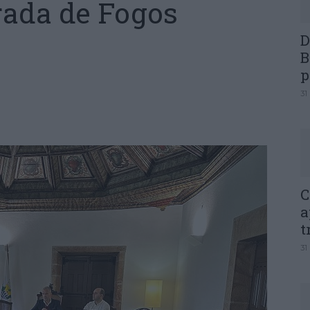
rada de Fogos
D
B
p
31
C
a
t
31