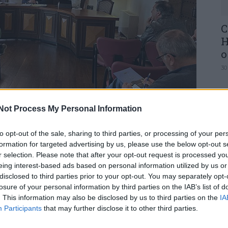
C
H
o
30
Not Process My Personal Information
to opt-out of the sale, sharing to third parties, or processing of your per
U
formation for targeted advertising by us, please use the below opt-out s
M
r selection. Please note that after your opt-out request is processed y
re dos Paços do Concelho, uma Reunião da
eing interest-based ads based on personal information utilized by us or
30
 de Fogos Rurais de Góis, presidida pelo
disclosed to third parties prior to your opt-out. You may separately opt-
s, Rui Sampaio, que contou com a participação
losure of your personal information by third parties on the IAB’s list of
do Concelho, um representante do Instituto da
. This information may also be disclosed by us to third parties on the
IA
Participants
that may further disclose it to other third parties.
as, um representante da Associação Florestal do
da força de segurança (GNR), um representante