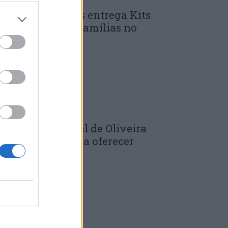
unicípio de Góis entrega Kits
omunitários às famílias no
mbito do...
 DE JULHO, 2026
âmara Municipal de Oliveira
o Hospital volta a oferecer
adernos de...
 DE JULHO, 2026