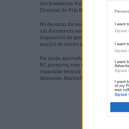
dos Bombeiros Voluntários de Góis e u
Florestal de Vila Nova do Ceira.
Persona
No decorrer da reunião, foi aprovado o
I want t
um documento estratégico que tem como
Opted 
dispositivo de gestão integrada de fo
auxílio de relevo no planeamento do c
I want t
Opted 
Foi ainda aprovada a Tomada de Posição
I want 
RC, promova, com caráter de urgência, t
Advertis
reparação técnica e funcional dos eq
Opted 
depressão Martinho.
I want t
of my P
was col
Opted 