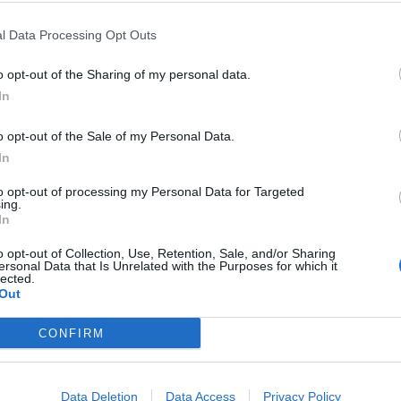
m representante da Cooperativa Social e Agro-
M
l Data Processing Opt Outs
C
â
 Plano Operacional Municipal de Góis para 2025,
o opt-out of the Sharing of my personal data.
 objetivo a operacionalização de todo o
In
30
gos rurais, assumindo-se, também, como um
ombate aos incêndios rurais.
o opt-out of the Sale of my Personal Data.
In
, por parte da CMGIFR de Góis, para que a CIM
to opt-out of processing my Personal Data for Targeted
odas as diligências necessárias para garantir a
ing.
uipamentos do SIVIF com danos provocados pela
In
C
d
o opt-out of Collection, Use, Retention, Sale, and/or Sharing
c
ersonal Data that Is Unrelated with the Purposes for which it
lected.
Out
30
CONFIRM
Data Deletion
Data Access
Privacy Policy