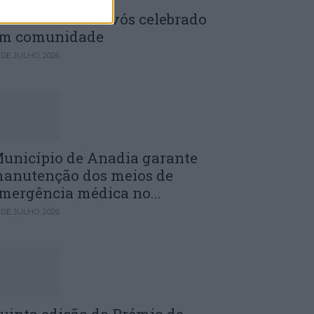
enela: Dia dos Avós celebrado
m comunidade
 DE JULHO, 2026
unicípio de Anadia garante
anutenção dos meios de
mergência médica no...
 DE JULHO, 2026