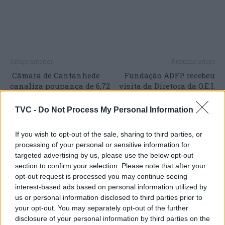
Artigo anterior
Próximo artigo
Câmara de Cantanhede
Fundação ADFP recebeu
canaliza poupança de 6,72
visita da Diretora da O.E.I.
milhões para
Portugal que destaca “Um
investimento
projeto visionário e
TVC -
Do Not Process My Personal Information
harmonioso para de
inclusão!”
If you wish to opt-out of the sale, sharing to third parties, or
processing of your personal or sensitive information for
targeted advertising by us, please use the below opt-out
section to confirm your selection. Please note that after your
ARTIGOS RELACIONADOS
MAIS DO AUTOR
opt-out request is processed you may continue seeing
interest-based ads based on personal information utilized by
us or personal information disclosed to third parties prior to
your opt-out. You may separately opt-out of the further
disclosure of your personal information by third parties on the