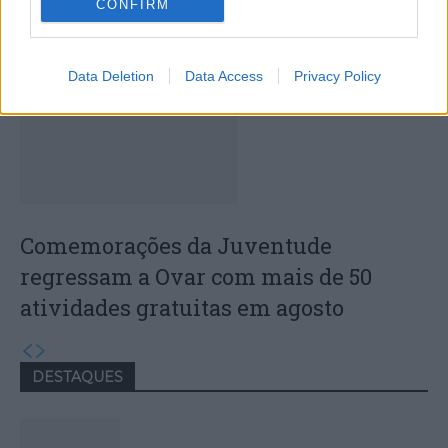
CONFIRM
médica no concelho
Data Deletion
Data Access
Privacy Policy
Comemorações da Juventude
regressam a Ovar com mais de 50
atividades gratuitas em agosto
DESTAQUES