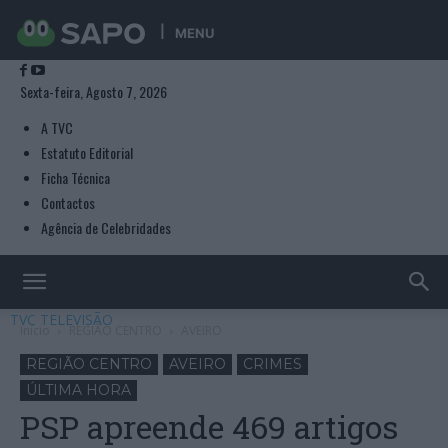
MENU
Sexta-feira, Agosto 7, 2026
A TVC
Estatuto Editorial
Ficha Técnica
Contactos
Agência de Celebridades
TVC TELEVISÃO
Início
REGIÃO CENTRO
AVEIRO
REGIÃO CENTRO
AVEIRO
CRIMES
ÚLTIMA HORA
PSP apreende 469 artigos