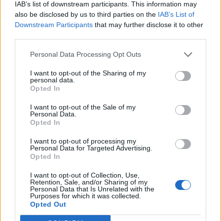
IAB’s list of downstream participants. This information may
also be disclosed by us to third parties on the
IAB’s List of
Downstream Participants
that may further disclose it to other
third parties.
Personal Data Processing Opt Outs
Deputados do PSD saúdam Banda
Sinfónica da ARMAB pelo 1º lugar no
I want to opt-out of the Sharing of my
personal data.
certame internacional de Valência
Opted In
I want to opt-out of the Sale of my
Personal Data.
Opted In
I want to opt-out of processing my
Personal Data for Targeted Advertising.
Opted In
I want to opt-out of Collection, Use,
Retention, Sale, and/or Sharing of my
Personal Data that Is Unrelated with the
Purposes for which it was collected.
Município de Anadia garante
Opted Out
manutenção dos meios de emergência