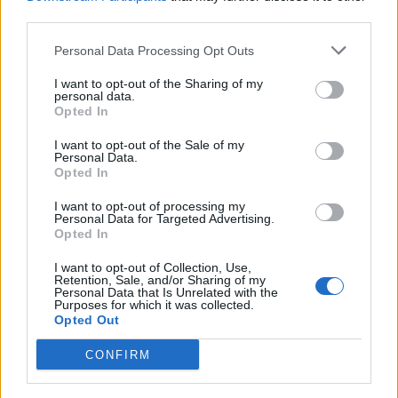
third parties.
Deputados do PSD saúdam Banda
Personal Data Processing Opt Outs
Sinfónica da ARMAB pelo 1º lugar no
I want to opt-out of the Sharing of my
certame internacional de Valência
personal data.
Opted In
I want to opt-out of the Sale of my
Personal Data.
Opted In
I want to opt-out of processing my
Personal Data for Targeted Advertising.
Opted In
I want to opt-out of Collection, Use,
Retention, Sale, and/or Sharing of my
Capacita Jovem de Poiares aproxima
Personal Data that Is Unrelated with the
Purposes for which it was collected.
jovens ao mundo do trabalho
Opted Out
CONFIRM