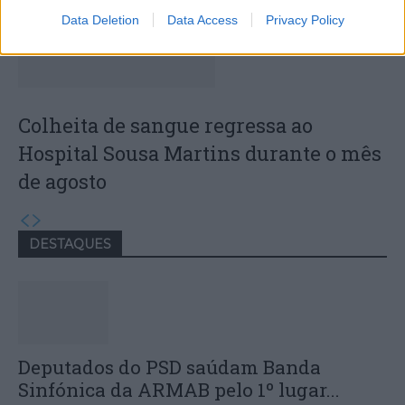
Data Deletion
Data Access
Privacy Policy
Colheita de sangue regressa ao
Hospital Sousa Martins durante o mês
de agosto
DESTAQUES
Deputados do PSD saúdam Banda
Sinfónica da ARMAB pelo 1º lugar...