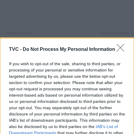
Artigo anterior
Próximo artigo
Águeda celebra 25 de abril
Alunos de etnia cigana de
com desfile associativo e
Oliveira do Bairro com
TVC -
Do Not Process My Personal Information
sessão solene
bolsa de estudo da aima
If you wish to opt-out of the sale, sharing to third parties, or
processing of your personal or sensitive information for
targeted advertising by us, please use the below opt-out
ARTIGOS RELACIONADOS
MAIS DO AUTOR
section to confirm your selection. Please note that after your
opt-out request is processed you may continue seeing
interest-based ads based on personal information utilized by
us or personal information disclosed to third parties prior to
your opt-out. You may separately opt-out of the further
disclosure of your personal information by third parties on the
IAB’s list of downstream participants. This information may
also be disclosed by us to third parties on the
IAB’s List of
Downstream Participants
that may further disclose it to other