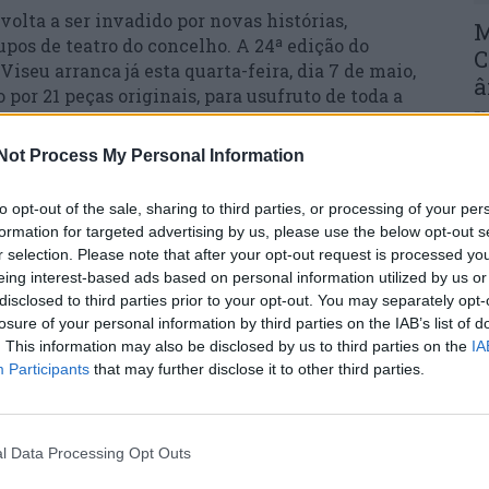
volta a ser invadido por novas histórias,
M
pos de teatro do concelho. A 24ª edição do
C
seu arranca já esta quarta-feira, dia 7 de maio,
â
por 21 peças originais, para usufruto de toda a
30
olonga-se até 7 de junho.
Not Process My Personal Information
o a Jorge Fraga, encenador, dramaturgo e ator,
e criatividade serviram de impulso a muitos
to opt-out of the sale, sharing to third parties, or processing of your per
Foi mentor e inspiração para todos os que com
formation for targeted advertising by us, please use the below opt-out s
tes agentes culturais em Viseu, deixando um
r selection. Please note that after your opt-out request is processed y
C
eing interest-based ads based on personal information utilized by us or
d
disclosed to third parties prior to your opt-out. You may separately opt-
losure of your personal information by third parties on the IAB’s list of
c
es e instituições do concelho participam nesta
. This information may also be disclosed by us to third parties on the
IA
ial, Cultural, Recreativo e Desportivo de São
30
Participants
that may further disclose it to other third parties.
venil; do Agrupamento de Escolas Infante D.
a Escola de Dança Lugar Presente; da Associação
al, Cultural, Recreativa e Desportiva de Moure de
m – Associação Cultural; do ATL Casa do Sol –
l Data Processing Opt Outs
Recreativo, Cultural, Desportivo e Social de