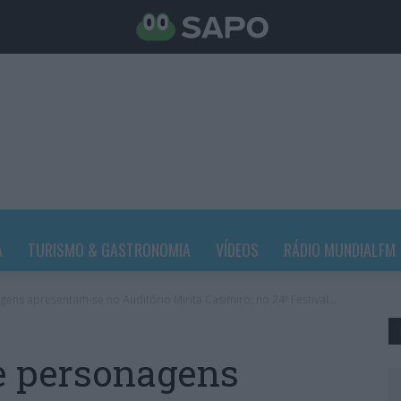
A
TURISMO & GASTRONOMIA
VÍDEOS
RÁDIO MUNDIALFM
ns apresentam-se no Auditório Mirita Casimiro, no 24º Festival...
e personagens