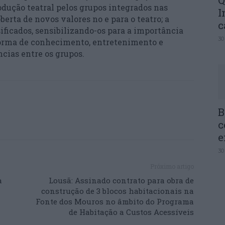
Q
dução teatral pelos grupos integrados nas
I
berta de novos valores no e para o teatro; a
c
sificados, sensibilizando-os para a importância
30
 forma de conhecimento, entretenimento e
ncias entre os grupos.
B
c
e
30
Próximo artigo
a
Lousã: Assinado contrato para obra de
construção de 3 blocos habitacionais na
Fonte dos Mouros no âmbito do Programa
de Habitação a Custos Acessíveis