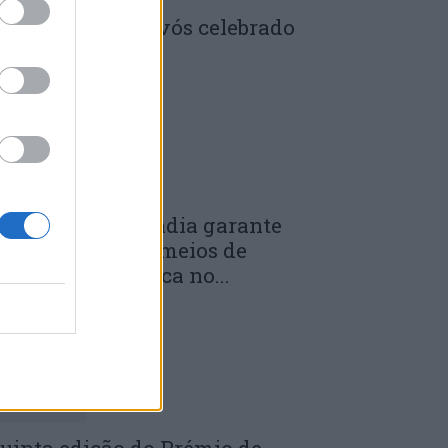
enela: Dia dos Avós celebrado
m comunidade
 DE JULHO, 2026
unicípio de Anadia garante
anutenção dos meios de
mergência médica no...
 DE JULHO, 2026