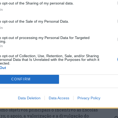
ulada Conceição; do Colégio da Via Sacra; e do
o opt-out of the Sharing of my personal data.
P
ortiva e Cultural.
In
e
30
o opt-out of the Sale of my Personal Data.
ios Jorge Fraga para “Melhor Peça”, “Melhor
In
Secundária”. Para o melhor texto original, o
émio Osório Mateus, uma das personalidades
to opt-out of processing my Personal Data for Targeted
ral de Viseu.
ing.
In
o ser adquiridos junto dos grupos responsáveis
o opt-out of Collection, Use, Retention, Sale, and/or Sharing
M
o próprio dia, hora e local do espetáculo. A
ersonal Data that Is Unrelated with the Purposes for which it
lected.
m
clusive) será gratuita. Para pessoas portadoras do
Out
e
or será de 2 euros; e para maiores de 12 anos, o
CONFIRM
30
tado em
www.visitviseu.pt
.
Data Deletion
Data Access
Privacy Policy
e Viseu é uma iniciativa anual, organizada pela
o objetivos principais o incentivo às Escolas
o; o apoio, a valorização e a divulgação do