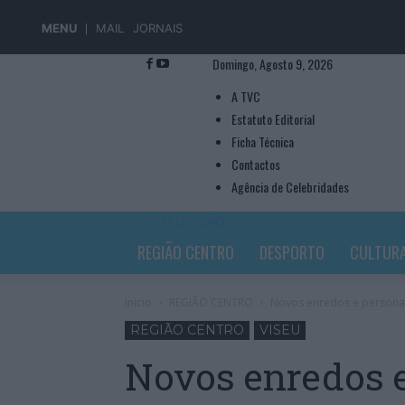
MENU
MAIL
JORNAIS
Domingo, Agosto 9, 2026
A TVC
Estatuto Editorial
Ficha Técnica
Contactos
Agência de Celebridades
TVC TELEVISÃO
REGIÃO CENTRO
DESPORTO
CULTUR
Início
REGIÃO CENTRO
Novos enredos e personage
REGIÃO CENTRO
VISEU
Novos enredos 