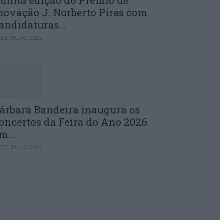
uinta edição do Prémio de
novação J. Norberto Pires com
andidaturas...
 DE JULHO, 2026
árbara Bandeira inaugura os
oncertos da Feira do Ano 2026
m...
 DE JULHO, 2026