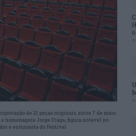
C
H
o
30
U
M
30
terpretação de 21 peças originais, entre 7 de maio
 e homenageia Jorge Fraga, figura notável no
dor e entusiasta do Festival