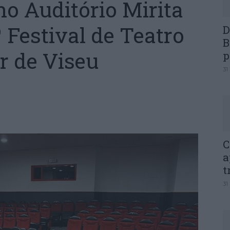
o Auditório Mirita
 Festival de Teatro
D
B
 de Viseu
p
31
C
a
t
31