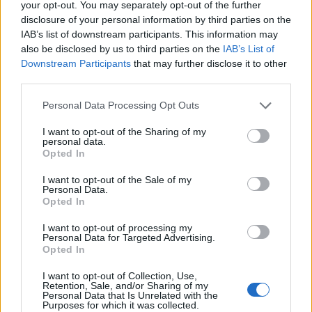
your opt-out. You may separately opt-out of the further
ARTIGOS RELACIONADOS
MAIS DO AUTOR
disclosure of your personal information by third parties on the
IAB’s list of downstream participants. This information may
also be disclosed by us to third parties on the
IAB’s List of
Downstream Participants
that may further disclose it to other
third parties.
Personal Data Processing Opt Outs
I want to opt-out of the Sharing of my
personal data.
Opted In
Deputados do PSD saúdam Banda
Sinfónica da ARMAB pelo 1º lugar no
I want to opt-out of the Sale of my
Personal Data.
certame internacional de Valência
Opted In
I want to opt-out of processing my
Personal Data for Targeted Advertising.
Opted In
I want to opt-out of Collection, Use,
Retention, Sale, and/or Sharing of my
Personal Data that Is Unrelated with the
Purposes for which it was collected.