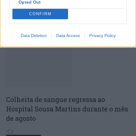
Opted Out
CONFIRM
Capacita Jovem de Poiares aproxima
jovens ao mundo do trabalho
Data Deletion
Data Access
Privacy Policy
Colheita de sangue regressa ao
Hospital Sousa Martins durante o mês
de agosto