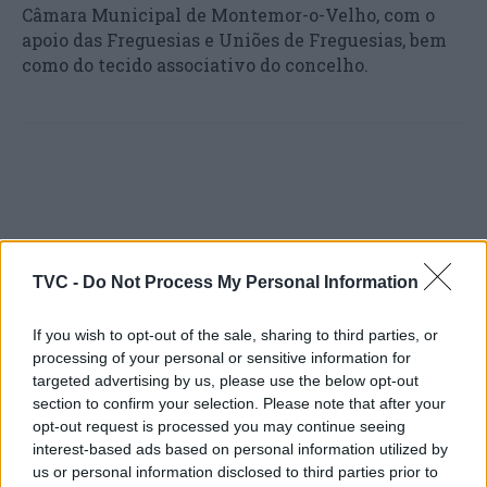
Câmara Municipal de Montemor-o-Velho, com o
apoio das Freguesias e Uniões de Freguesias, bem
como do tecido associativo do concelho.
TVC -
Do Not Process My Personal Information
Artigo anterior
Próximo artigo
Cantanhede: Feira do
Pista de Atletismo de
If you wish to opt-out of the sale, sharing to third parties, or
Trabalho e Formação
Montemor-o-Velho
processing of your personal or sensitive information for
realiza-se no dia 8 de maio
recebeu o Dia Mundial do
targeted advertising by us, please use the below opt-out
Kids’ Athletics
section to confirm your selection. Please note that after your
opt-out request is processed you may continue seeing
interest-based ads based on personal information utilized by
us or personal information disclosed to third parties prior to