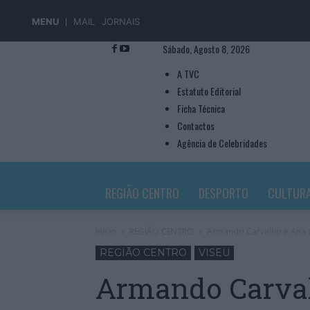
MENU
MAIL
JORNAIS
Sábado, Agosto 8, 2026
A TVC
Estatuto Editorial
Ficha Técnica
Contactos
Agência de Celebridades
TVC TELEVISÃO
REGIÃO CENTRO
DESPORTO
CULTUR
Início
REGIÃO CENTRO
Armando Carvalho e Ana 
REGIÃO CENTRO
VISEU
Armando Carval