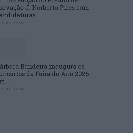
uinta edição do Prémio de
novação J. Norberto Pires com
andidaturas...
 DE JULHO, 2026
árbara Bandeira inaugura os
oncertos da Feira do Ano 2026
m...
 DE JULHO, 2026