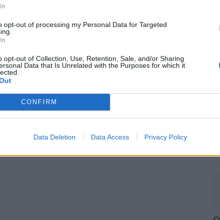
In
 maio no concelho do Carregal do Sal.
P
e
to opt-out of processing my Personal Data for Targeted
ing.
30
In
pelos 2.10km da Super Especial Touriga Nacional
o opt-out of Collection, Use, Retention, Sale, and/or Sharing
ersonal Data that Is Unrelated with the Purposes for which it
lected.
Out
passagem pelos 5.35km de Malvasia- Casal
pelos 11,23 km de Cerceal Branco- Oliveira do
CONFIRM
M
passagem pelos 6.03km de Encruzado-Cabanas de
m
e
Data Deletion
Data Access
Privacy Policy
17.15h junto à Câmara Municipal do Carregal do
30