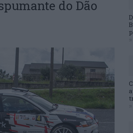
espumante do Dão
D
B
p
31
C
a
t
31