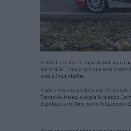
A vila beirã de Carregal do Sal será o
Ralis 2025. Uma prova que será organi
com a Promolafões.
Após a terceira posição nas Termas de 
Terras de Auren, a dupla Armando Carva
Espumante do Dão, prova totalmente di
“Será uma prova nova para nós e para t