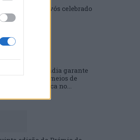
enela: Dia dos Avós celebrado
m comunidade
 DE JULHO, 2026
unicípio de Anadia garante
anutenção dos meios de
mergência médica no...
 DE JULHO, 2026