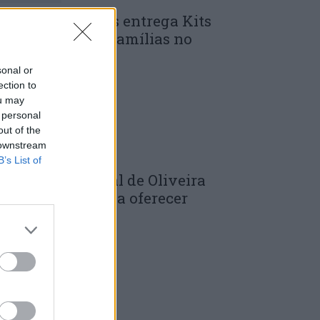
unicípio de Góis entrega Kits
omunitários às famílias no
mbito do...
sonal or
 DE JULHO, 2026
ection to
ou may
 personal
out of the
 downstream
B’s List of
âmara Municipal de Oliveira
o Hospital volta a oferecer
adernos de...
 DE JULHO, 2026