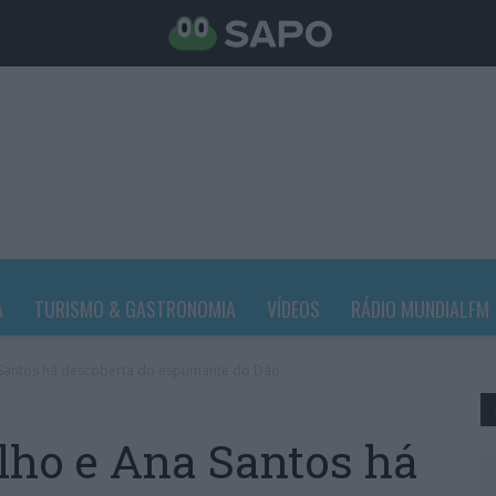
A
TURISMO & GASTRONOMIA
VÍDEOS
RÁDIO MUNDIALFM
Santos há descoberta do espumante do Dão
ho e Ana Santos há