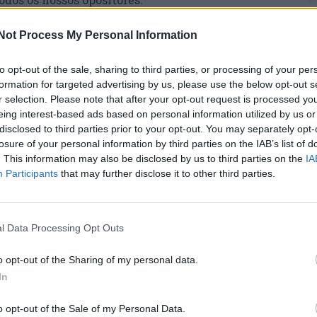
M
C
Not Process My Personal Information
 há descoberta deste Espumante do Dão, que se
â
sputado”, começou por adiantar o piloto
to opt-out of the sale, sharing to third parties, or processing of your per
30
imos todos do mesmo patamar e pelo que já
formation for targeted advertising by us, please use the below opt-out s
nos muito espetaculares e interessantes.
r selection. Please note that after your opt-out request is processed y
eing interest-based ads based on personal information utilized by us or
disclosed to third parties prior to your opt-out. You may separately opt-
losure of your personal information by third parties on the IAB’s list of
. This information may also be disclosed by us to third parties on the
IA
Participants
that may further disclose it to other third parties.
C
orrência, mas estamos prontos e preparados
d
ermita andar nos lugares cimeiros em termos de
c
fazer um bom rali, dar espetáculo e mostrar os
l Data Processing Opt Outs
ONTAMOS CONVOSCO!!”, finalizou o piloto Armando
30
o opt-out of the Sharing of my personal data.
In
5km serão disputados ao cronómetro, a prova
o opt-out of the Sale of my Personal Data.
seu e promovida pela Promolafões irá ser