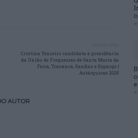
Q
I
c
30
Próximo artigo
Cristina Tenreiro candidata à presidência
da União de Freguesias de Santa Maria da
Feira, Travanca, Sanfins e Espargo |
B
Autárquicas 2025
c
e
30
DO AUTOR