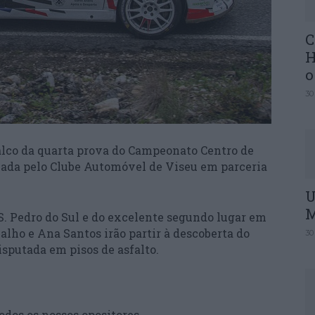
C
H
o
30
 palco da quarta prova do Campeonato Centro de
zada pelo Clube Automóvel de Viseu em parceria
U
M
S. Pedro do Sul e do excelente segundo lugar em
lho e Ana Santos irão partir à descoberta do
30
sputada em pisos de asfalto.
odos os nossos opositores.