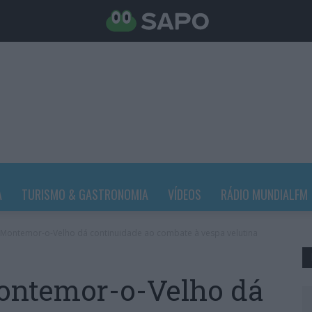
A
TURISMO & GASTRONOMIA
VÍDEOS
RÁDIO MUNDIALFM
 Montemor-o-Velho dá continuidade ao combate à vespa velutina
ontemor-o-Velho dá