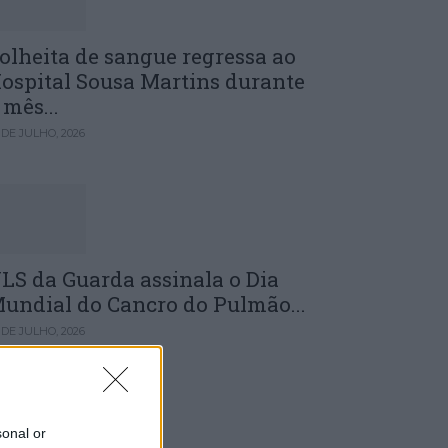
olheita de sangue regressa ao
ospital Sousa Martins durante
 mês...
 DE JULHO, 2026
LS da Guarda assinala o Dia
undial do Cancro do Pulmão...
 DE JULHO, 2026
sonal or