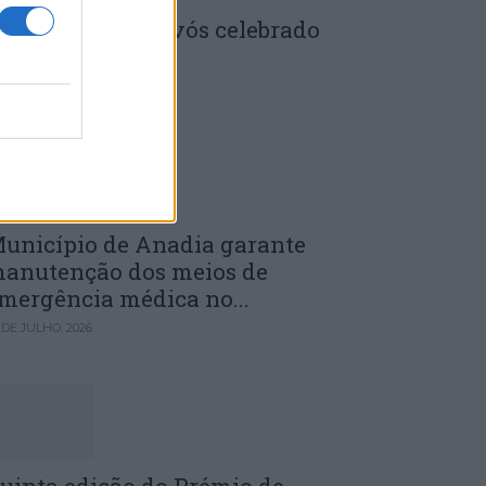
enela: Dia dos Avós celebrado
m comunidade
 DE JULHO, 2026
unicípio de Anadia garante
anutenção dos meios de
mergência médica no...
 DE JULHO, 2026