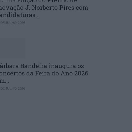
uinta edição do Prémio de
novação J. Norberto Pires com
andidaturas...
 DE JULHO, 2026
árbara Bandeira inaugura os
oncertos da Feira do Ano 2026
m...
 DE JULHO, 2026