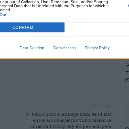
o opt-out of Collection, Use, Retention, Sale, and/or Sharing
ersonal Data that Is Unrelated with the Purposes for which it
P
lize o formulário online disponível
lected.
car e identificar a sua localização. A
e
Out
e para o SMPC.
30
CONFIRM
orvelho.pt/index.php/avisos/item/7916-
siatica
Data Deletion
Data Access
Privacy Policy
M
m
e
30
Próximo artigo
St. Paul’s School entrega mais de 14 mil
euros aos Bombeiros Voluntários de
Coimbra Family Day foi pautado pela