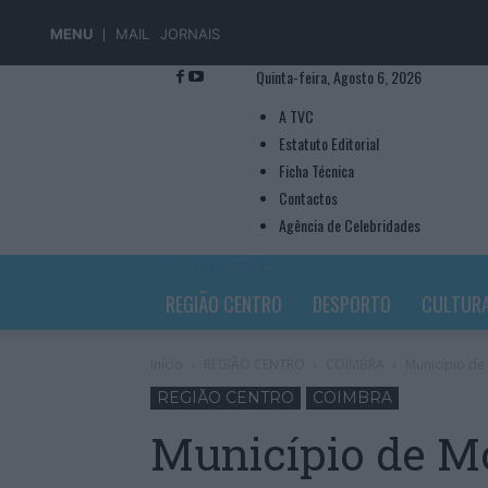
MENU
MAIL
JORNAIS
Quinta-feira, Agosto 6, 2026
A TVC
Estatuto Editorial
Ficha Técnica
Contactos
Agência de Celebridades
TVC TELEVISÃO
REGIÃO CENTRO
DESPORTO
CULTUR
Início
REGIÃO CENTRO
COIMBRA
Município de
REGIÃO CENTRO
COIMBRA
Município de M