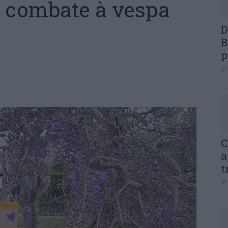
o combate à vespa
D
B
p
31
C
a
t
31