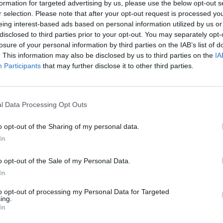
formation for targeted advertising by us, please use the below opt-out s
M
r selection. Please note that after your opt-out request is processed y
eing interest-based ads based on personal information utilized by us or
C
disclosed to third parties prior to your opt-out. You may separately opt-
o no controlo da população da vespa velutina
â
losure of your personal information by third parties on the IAB’s list of
 uma ameaça direta às abelhas e compromete o
30
. This information may also be disclosed by us to third parties on the
IA
Participants
that may further disclose it to other third parties.
s impede a formação de novos ninhos e,
ento de até 832 mil espécimes, considerando
l Data Processing Opt Outs
a de 2.000 vespas em permanência.
C
o opt-out of the Sharing of my personal data.
zação das armadilhas, o SMPC tem vindo a
d
In
romover a neutralização de ninhos de vespa
c
io do ano 92 ninhos.
o opt-out of the Sale of my Personal Data.
30
In
é fundamental. Por isso, as armadilhas não
r danificadas.
to opt-out of processing my Personal Data for Targeted
ing.
In