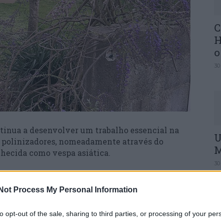
C
H
o
30
inua a desenvolver um trabalho essencial na
U
s polinizadores, nomeadamente através do
M
hecida como vespa asiática.
30
e maio — data em que se assinala o Dia Mundial
ura de vespa velutina colocadas no concelho,
Not Process My Personal Information
il (SMPC), já permitiram a captura de 416 vespas
to opt-out of the sale, sharing to third parties, or processing of your per