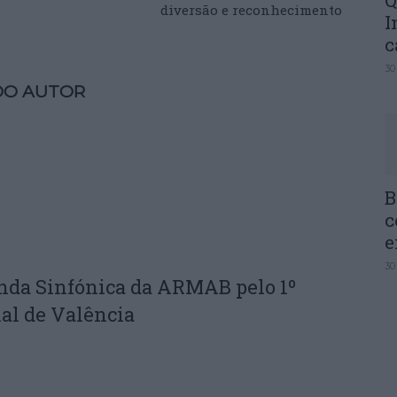
Q
diversão e reconhecimento
I
c
30
DO AUTOR
B
c
e
30
nda Sinfónica da ARMAB pelo 1º
al de Valência