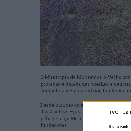
O Município de Montemor-o-Velho cont
proteção e defesa das abelhas e demai
combate à vespa velutina, também con
Desde o início do ano e até ao dia 20 d
das Abelhas —, as armadilhas para capt
TVC -
Do 
pelo Serviço Municipal de Proteção Civ
fundadoras.
If you wish 