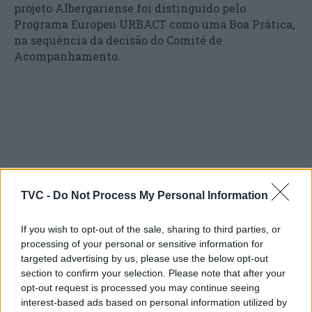
projeto Albergariense foi distinguido pelo
Programa Europeu URBACT como uma Boa Prática,
na sequência da decisão do Comité de
Acompanhamento.
TVC -
Do Not Process My Personal Information
Artigo anterior
Próximo artigo
Festival Internacional de
Oliveira do Hospital:
If you wish to opt-out of the sale, sharing to third parties, or
Cinema Documental em
Câmara Municipal atribui
processing of your personal or sensitive information for
Albergaria-a-Velha
apoios financeirosaos
targeted advertising by us, please use the below opt-out
grupos culturais do
section to confirm your selection. Please note that after your
concelho
opt-out request is processed you may continue seeing
interest-based ads based on personal information utilized by