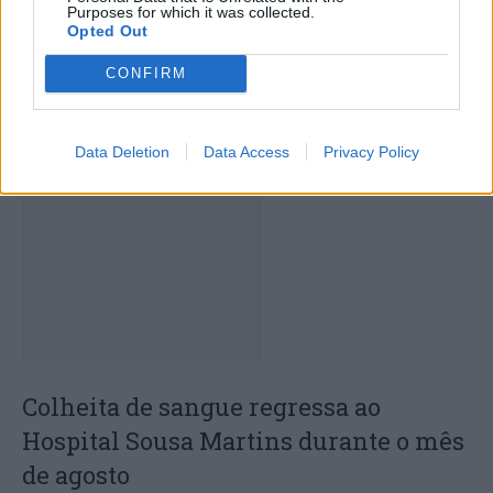
Purposes for which it was collected.
Opted Out
CONFIRM
Capacita Jovem de Poiares aproxima
Data Deletion
Data Access
Privacy Policy
jovens ao mundo do trabalho
Colheita de sangue regressa ao
Hospital Sousa Martins durante o mês
de agosto