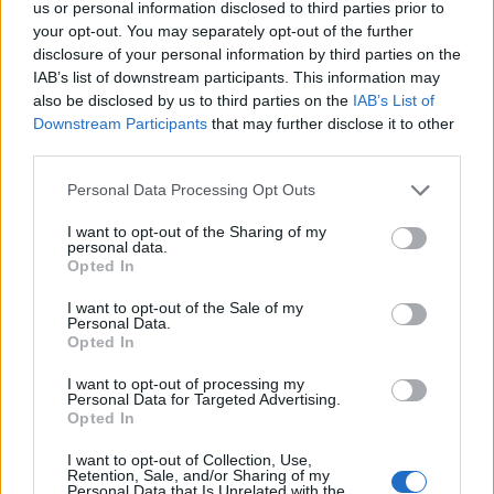
us or personal information disclosed to third parties prior to
your opt-out. You may separately opt-out of the further
disclosure of your personal information by third parties on the
ARTIGOS RELACIONADOS
MAIS DO AUTOR
IAB’s list of downstream participants. This information may
also be disclosed by us to third parties on the
IAB’s List of
Downstream Participants
that may further disclose it to other
third parties.
Personal Data Processing Opt Outs
I want to opt-out of the Sharing of my
personal data.
Opted In
Deputados do PSD saúdam Banda
I want to opt-out of the Sale of my
Personal Data.
Sinfónica da ARMAB pelo 1º lugar no
Opted In
certame internacional de Valência
I want to opt-out of processing my
Personal Data for Targeted Advertising.
Opted In
I want to opt-out of Collection, Use,
Retention, Sale, and/or Sharing of my
Personal Data that Is Unrelated with the