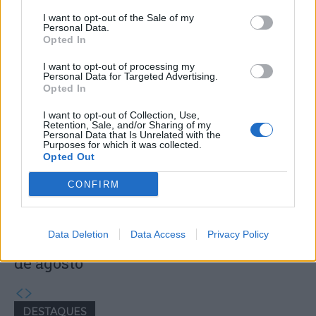
I want to opt-out of the Sale of my
Personal Data.
Capacita Jovem de Poiares aproxima
Opted In
jovens ao mundo do trabalho
I want to opt-out of processing my
Personal Data for Targeted Advertising.
Opted In
I want to opt-out of Collection, Use,
Retention, Sale, and/or Sharing of my
Personal Data that Is Unrelated with the
Purposes for which it was collected.
Opted Out
CONFIRM
Colheita de sangue regressa ao
Data Deletion
Data Access
Privacy Policy
Hospital Sousa Martins durante o mês
de agosto
DESTAQUES