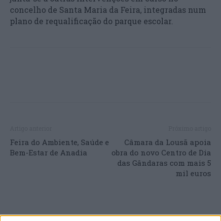
concelho de Santa Maria da Feira, integradas num
plano de requalificação do parque escolar.
Artigo anterior
Próximo artigo
Feira do Ambiente, Saúde e
Câmara da Lousã apoia
Bem-Estar de Anadia
obra do novo Centro de Dia
das Gândaras com mais 5
mil euros
ARTIGOS RELACIONADOS
MAIS DO AUTOR