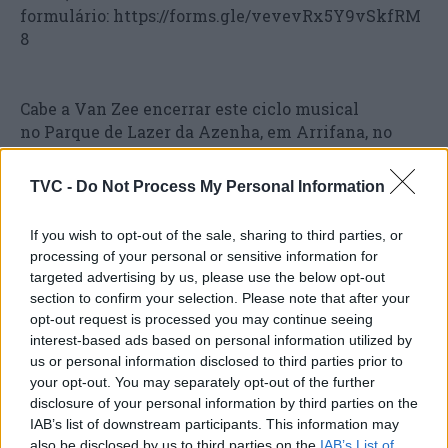
formulário: https://forms.gle/vevevRx5Y9vSkfRM
8
Cabe a Van Zee encerrar este ciclo musical
no Parque de Lazer da Azenha, em Arrifana, no
dia 19 de setembro, às 22h00. Dono de uma estética
musical inovadora e urbana, Van Zee é presença
TVC -
Do Not Process My Personal Information
obrigatória nos palcos nacionais e regressa ao
contacto com o público que o viu crescer.
If you wish to opt-out of the sale, sharing to third parties, or
processing of your personal or sensitive information for
O Artes em Itinerância não é apenas uma mostra
targeted advertising by us, please use the below opt-out
artística. É transformação social em movimento.
section to confirm your selection. Please note that after your
Porque a cultura é de todos e está mais próxima do
opt-out request is processed you may continue seeing
que nunca.
interest-based ads based on personal information utilized by
us or personal information disclosed to third parties prior to
your opt-out. You may separately opt-out of the further
disclosure of your personal information by third parties on the
IAB’s list of downstream participants. This information may
also be disclosed by us to third parties on the
IAB’s List of