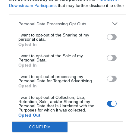
Downstream Participants
that may further disclose it to other
third parties.
Personal Data Processing Opt Outs
I want to opt-out of the Sharing of my
personal data.
Artigo anterior
Próximo artigo
Opted In
Município da Lousã
Politécnico da Guarda
encontra-se a concluir 4
apoia empresas ibéricas a
I want to opt-out of the Sale of my
Personal Data.
projetos de Condomínio de
tornarem o turismo rural
Opted In
Aldeia
mais inclusivo
I want to opt-out of processing my
Personal Data for Targeted Advertising.
Opted In
ARTIGOS RELACIONADOS
MAIS DO AUTOR
I want to opt-out of Collection, Use,
Retention, Sale, and/or Sharing of my
Personal Data that Is Unrelated with the
Purposes for which it was collected.
Opted Out
CONFIRM