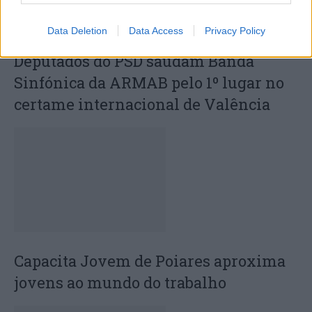
Data Deletion
Data Access
Privacy Policy
Deputados do PSD saúdam Banda
Sinfónica da ARMAB pelo 1º lugar no
certame internacional de Valência
Capacita Jovem de Poiares aproxima
jovens ao mundo do trabalho