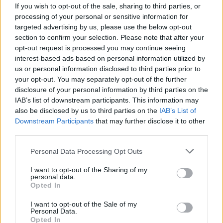
If you wish to opt-out of the sale, sharing to third parties, or
processing of your personal or sensitive information for
targeted advertising by us, please use the below opt-out
section to confirm your selection. Please note that after your
Deputados do PSD saúdam Banda
opt-out request is processed you may continue seeing
Sinfónica da ARMAB pelo 1º lugar no
interest-based ads based on personal information utilized by
us or personal information disclosed to third parties prior to
certame internacional de Valência
your opt-out. You may separately opt-out of the further
disclosure of your personal information by third parties on the
IAB’s list of downstream participants. This information may
also be disclosed by us to third parties on the
IAB’s List of
Downstream Participants
that may further disclose it to other
third parties.
Personal Data Processing Opt Outs
I want to opt-out of the Sharing of my
personal data.
Capacita Jovem de Poiares aproxima
Opted In
jovens ao mundo do trabalho
I want to opt-out of the Sale of my
Personal Data.
Opted In