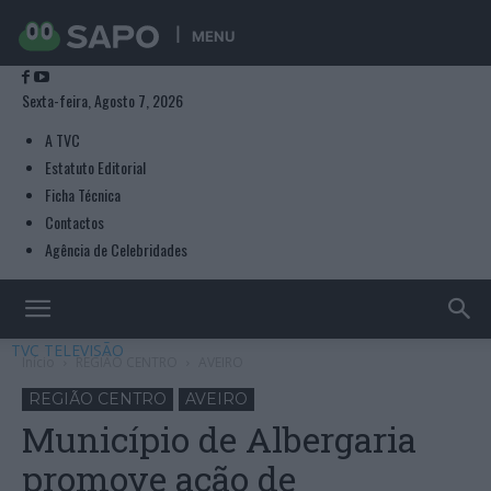
MENU
Sexta-feira, Agosto 7, 2026
A TVC
Estatuto Editorial
Ficha Técnica
Contactos
Agência de Celebridades
TVC TELEVISÃO
Início
REGIÃO CENTRO
AVEIRO
REGIÃO CENTRO
AVEIRO
Município de Albergaria
promove ação de