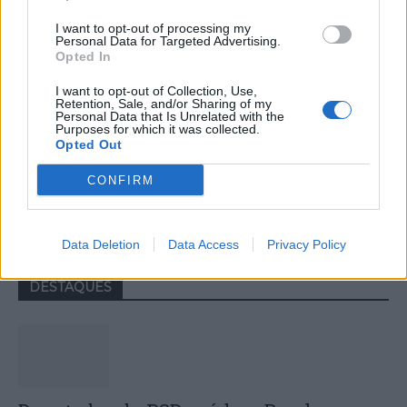
I want to opt-out of processing my
Personal Data for Targeted Advertising.
Opted In
I want to opt-out of Collection, Use,
Retention, Sale, and/or Sharing of my
Personal Data that Is Unrelated with the
Purposes for which it was collected.
Opted Out
Colheita de sangue regressa ao
CONFIRM
Hospital Sousa Martins durante o mês
de agosto
Data Deletion
Data Access
Privacy Policy
DESTAQUES