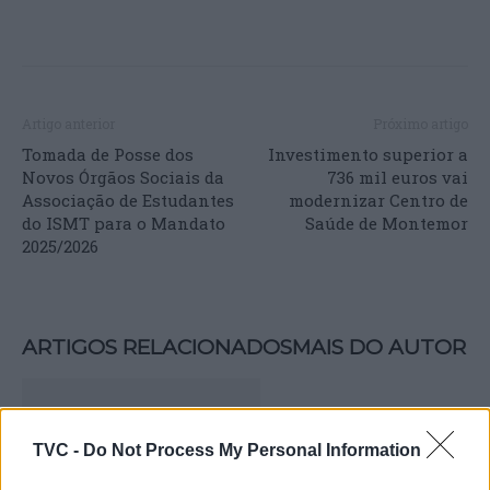
Artigo anterior
Próximo artigo
Tomada de Posse dos
Investimento superior a
Novos Órgãos Sociais da
736 mil euros vai
Associação de Estudantes
modernizar Centro de
do ISMT para o Mandato
Saúde de Montemor
2025/2026
ARTIGOS RELACIONADOS
MAIS DO AUTOR
TVC -
Do Not Process My Personal Information