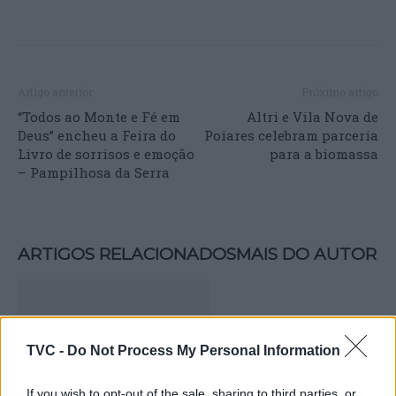
Artigo anterior
Próximo artigo
“Todos ao Monte e Fé em
Altri e Vila Nova de
Deus” encheu a Feira do
Poiares celebram parceria
Livro de sorrisos e emoção
para a biomassa
– Pampilhosa da Serra
ARTIGOS RELACIONADOS
MAIS DO AUTOR
TVC -
Do Not Process My Personal Information
If you wish to opt-out of the sale, sharing to third parties, or