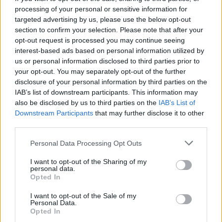
processing of your personal or sensitive information for
targeted advertising by us, please use the below opt-out
Deputados do PSD saúdam Banda
section to confirm your selection. Please note that after your
opt-out request is processed you may continue seeing
Sinfónica da ARMAB pelo 1º lugar no
interest-based ads based on personal information utilized by
certame internacional de Valência
us or personal information disclosed to third parties prior to
your opt-out. You may separately opt-out of the further
disclosure of your personal information by third parties on the
IAB’s list of downstream participants. This information may
also be disclosed by us to third parties on the
IAB’s List of
Downstream Participants
that may further disclose it to other
third parties.
Personal Data Processing Opt Outs
I want to opt-out of the Sharing of my
Capacita Jovem de Poiares aproxima
personal data.
Opted In
jovens ao mundo do trabalho
I want to opt-out of the Sale of my
Personal Data.
Opted In