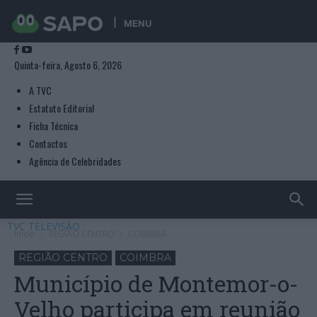
MENU
Quinta-feira, Agosto 6, 2026
A TVC
Estatuto Editorial
Ficha Técnica
Contactos
Agência de Celebridades
TVC TELEVISÃO
Início
REGIÃO CENTRO
COIMBRA
REGIÃO CENTRO
COIMBRA
Município de Montemor-o-
Velho participa em reunião