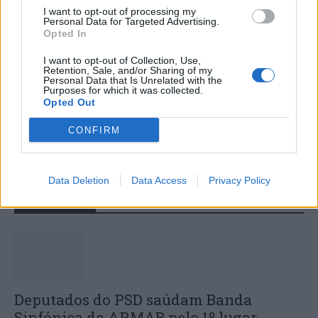
I want to opt-out of processing my
Personal Data for Targeted Advertising.
Opted In
I want to opt-out of Collection, Use,
Retention, Sale, and/or Sharing of my
Personal Data that Is Unrelated with the
Purposes for which it was collected.
Opted Out
Colheita de sangue regressa ao
Hospital Sousa Martins durante o mês
CONFIRM
de agosto
Data Deletion
Data Access
Privacy Policy
DESTAQUES
Deputados do PSD saúdam Banda
Sinfónica da ARMAB pelo 1º lugar...