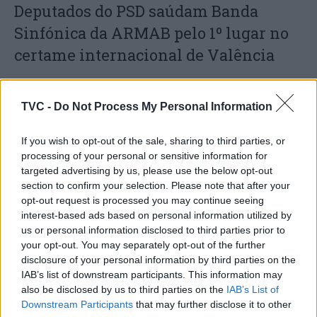
Deputados do PSD saúdam Banda
Sinfónica da ARMAB pelo 1º lugar no
certame internacional de Valência
TVC -
Do Not Process My Personal Information
If you wish to opt-out of the sale, sharing to third parties, or
processing of your personal or sensitive information for
targeted advertising by us, please use the below opt-out
section to confirm your selection. Please note that after your
opt-out request is processed you may continue seeing
Capacita Jovem de Poiares aproxima
interest-based ads based on personal information utilized by
us or personal information disclosed to third parties prior to
jovens ao mundo do trabalho
your opt-out. You may separately opt-out of the further
disclosure of your personal information by third parties on the
IAB’s list of downstream participants. This information may
also be disclosed by us to third parties on the
IAB’s List of
Downstream Participants
that may further disclose it to other