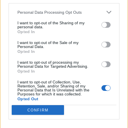
third parties.
Personal Data Processing Opt Outs
I want to opt-out of the Sharing of my
personal data.
Colheita de sangue regressa ao
Opted In
Hospital Sousa Martins durante o mês
I want to opt-out of the Sale of my
Personal Data.
de agosto
Opted In
I want to opt-out of processing my
Personal Data for Targeted Advertising.
DESTAQUES
Opted In
I want to opt-out of Collection, Use,
Retention, Sale, and/or Sharing of my
Personal Data that Is Unrelated with the
Purposes for which it was collected.
Opted Out
Deputados do PSD saúdam Banda
CONFIRM
Sinfónica da ARMAB pelo 1º lugar...
31 DE JULHO, 2026