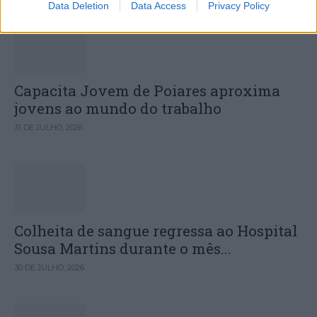
Data Deletion
Data Access
Privacy Policy
Capacita Jovem de Poiares aproxima
jovens ao mundo do trabalho
31 DE JULHO, 2026
Colheita de sangue regressa ao Hospital
Sousa Martins durante o mês...
30 DE JULHO, 2026