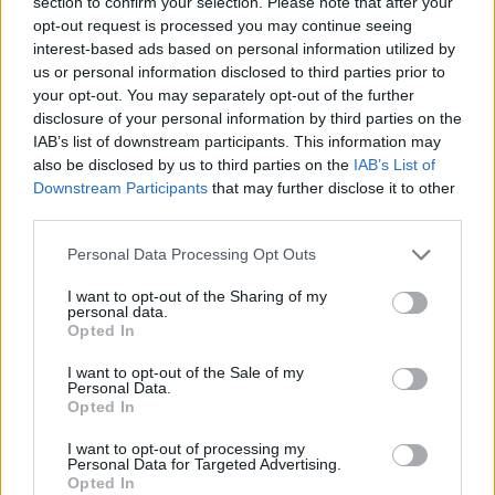
section to confirm your selection. Please note that after your
natação Cidade de
celebrou aidentidade e a
opt-out request is processed you may continue seeing
Cantanhede organizado
união serrana
interest-based ads based on personal information utilized by
pela secção de natação da
us or personal information disclosed to third parties prior to
sociedade Columbófila
your opt-out. You may separately opt-out of the further
disclosure of your personal information by third parties on the
IAB’s list of downstream participants. This information may
also be disclosed by us to third parties on the
IAB’s List of
ARTIGOS RELACIONADOS
MAIS DO AUTOR
Downstream Participants
that may further disclose it to other
third parties.
Personal Data Processing Opt Outs
I want to opt-out of the Sharing of my
personal data.
Opted In
I want to opt-out of the Sale of my
Personal Data.
Opted In
Deputados do PSD saúdam Banda
I want to opt-out of processing my
Sinfónica da ARMAB pelo 1º lugar no
Personal Data for Targeted Advertising.
Opted In