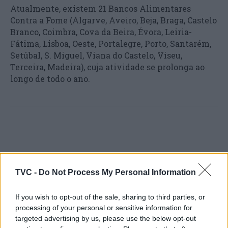
Atualmente, existem 21 Bancos Alimentares
Contra a Fome (Algarve, Aveiro, Beja, Braga, Castelo
Branco, Coimbra, Cova da Beira, Évora, Leiria-
Fátima, Lisboa, Oeste, Portalegre, Porto, Santarém,
Setúbal, S. Miguel, Viana do Castelo, Viseu,
Terceira, Madeira), cuja atividade se prolonga ao
longo de todo o ano.
TVC -
Do Not Process My Personal Information
Artigo anterior
Próximo artigo
If you wish to opt-out of the sale, sharing to third parties, or
XII – Torneio de natação
84.º aniversário da Casa
processing of your personal or sensitive information for
cidade de Cantanhede
do Concelho de
targeted advertising by us, please use the below opt-out
organizado pela secção de
Pampilhosa da Serra