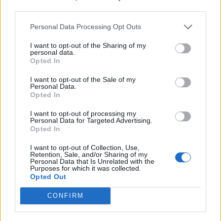
third parties.
Personal Data Processing Opt Outs
I want to opt-out of the Sharing of my
personal data.
Opted In
Colheita de sangue regressa ao
Hospital Sousa Martins durante o mês
I want to opt-out of the Sale of my
Personal Data.
de agosto
Opted In
I want to opt-out of processing my
Personal Data for Targeted Advertising.
Opted In
DESTAQUES
I want to opt-out of Collection, Use,
Retention, Sale, and/or Sharing of my
Personal Data that Is Unrelated with the
Purposes for which it was collected.
Opted Out
Deputados do PSD saúdam Banda
CONFIRM
Sinfónica da ARMAB pelo 1º lugar...