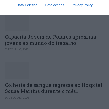
31 DE JULHO, 2026
Data Deletion
Data Access
Privacy Policy
Capacita Jovem de Poiares aproxima
jovens ao mundo do trabalho
31 DE JULHO, 2026
Colheita de sangue regressa ao Hospital
Sousa Martins durante o mês...
30 DE JULHO, 2026