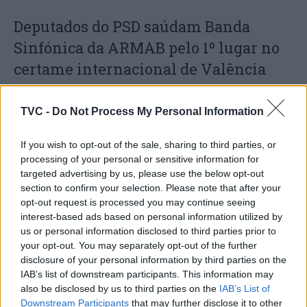
Deputados do PSD saúdam Banda
Sinfónica da ARMAB pelo 1º lugar no
certame internacional de Valência
TVC -
Do Not Process My Personal Information
If you wish to opt-out of the sale, sharing to third parties, or
processing of your personal or sensitive information for
targeted advertising by us, please use the below opt-out
section to confirm your selection. Please note that after your
opt-out request is processed you may continue seeing
interest-based ads based on personal information utilized by
Capacita Jovem de Poiares aproxima
us or personal information disclosed to third parties prior to
jovens ao mundo do trabalho
your opt-out. You may separately opt-out of the further
disclosure of your personal information by third parties on the
IAB’s list of downstream participants. This information may
also be disclosed by us to third parties on the
IAB’s List of
Downstream Participants
that may further disclose it to other