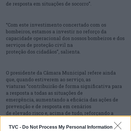
de resposta em situações de socorro”.
“Com este investimento concertado com os
bombeiros, estamos a investir no reforço da
capacidade operacional dos nossos bombeiros e dos
serviços de proteção civil na
proteção dos cidadãos”, salienta.
O presidente da Câmara Municipal refere ainda
que, quando estiverem ao serviço, as
viaturas “contribuirão de forma significativa para
a resposta a todas as situações de
emergência, aumentando a eficácia das ações de
prevenção e de resposta em cenários
de elevado risco e, acima de tudo, reforçando a
segurança da população do concelho”.
TVC -
Do Not Process My Personal Information