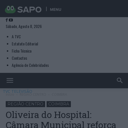
MENU
Sábado, Agosto 8, 2026
A TVC
Estatuto Editorial
Ficha Técnica
Contactos
Agência de Celebridades
TVC TELEVISÃO
Início
REGIÃO CENTRO
COIMBRA
REGIÃO CENTRO
COIMBRA
Oliveira do Hospital:
Câmara Municipal reforça