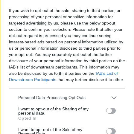
If you wish to opt-out of the sale, sharing to third parties, or
processing of your personal or sensitive information for
targeted advertising by us, please use the below opt-out
section to confirm your selection. Please note that after your
opt-out request is processed you may continue seeing
interest-based ads based on personal information utilized by
us or personal information disclosed to third parties prior to
Artigo anterior
Próximo artigo
your opt-out. You may separately opt-out of the further
disclosure of your personal information by third parties on the
Montemor – o – Velho:
Mira unida em torno da
IAB’s list of downstream participants. This information may
Melhores vinhos da
tradição com as Marchas
also be disclosed by us to third parties on the
IAB’s List of
Morraçã estiveram a
Populares
Downstream Participants
that may further disclose it to other
concurso
third parties.
Personal Data Processing Opt Outs
ARTIGOS RELACIONADOS
MAIS DO AUTOR
I want to opt-out of the Sharing of my
personal data.
Opted In
I want to opt-out of the Sale of my
Personal Data.