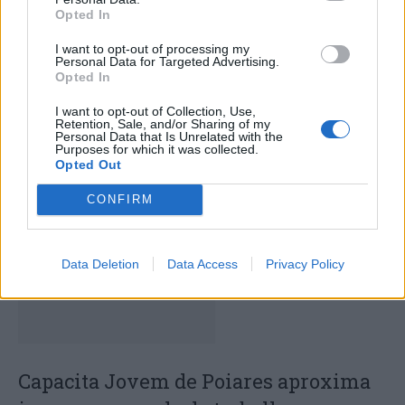
Opted In
I want to opt-out of processing my
Personal Data for Targeted Advertising.
Opted In
I want to opt-out of Collection, Use,
Deputados do PSD saúdam Banda
Retention, Sale, and/or Sharing of my
Personal Data that Is Unrelated with the
Sinfónica da ARMAB pelo 1º lugar no
Purposes for which it was collected.
Opted Out
certame internacional de Valência
CONFIRM
Data Deletion
Data Access
Privacy Policy
Capacita Jovem de Poiares aproxima