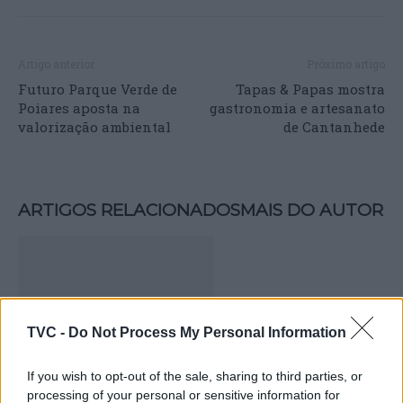
Artigo anterior
Próximo artigo
Futuro Parque Verde de
Tapas & Papas mostra
Poiares aposta na
gastronomia e artesanato
valorização ambiental
de Cantanhede
ARTIGOS RELACIONADOS
MAIS DO AUTOR
TVC -
Do Not Process My Personal Information
If you wish to opt-out of the sale, sharing to third parties, or
processing of your personal or sensitive information for