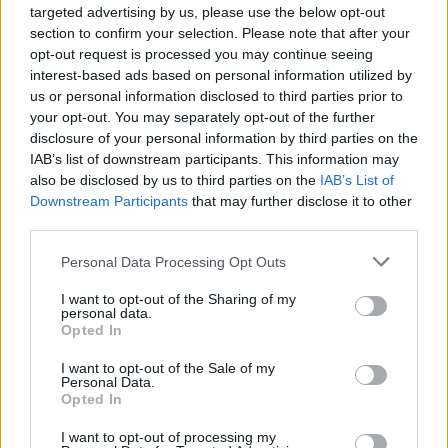
Deputados do PSD saúdam Banda
targeted advertising by us, please use the below opt-out
Sinfónica da ARMAB pelo 1º lugar no
section to confirm your selection. Please note that after your
opt-out request is processed you may continue seeing
certame internacional de Valência
interest-based ads based on personal information utilized by
us or personal information disclosed to third parties prior to
your opt-out. You may separately opt-out of the further
disclosure of your personal information by third parties on the
IAB’s list of downstream participants. This information may
also be disclosed by us to third parties on the
IAB’s List of
Downstream Participants
that may further disclose it to other
third parties.
Personal Data Processing Opt Outs
Capacita Jovem de Poiares aproxima
I want to opt-out of the Sharing of my
personal data.
jovens ao mundo do trabalho
Opted In
I want to opt-out of the Sale of my
Personal Data.
Opted In
I want to opt-out of processing my