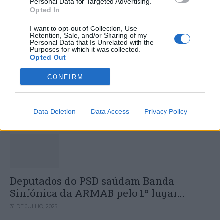
Personal Data for Targeted Advertising.
Opted In
I want to opt-out of Collection, Use,
Retention, Sale, and/or Sharing of my
Personal Data that Is Unrelated with the
Colheita de sangue regressa ao
Purposes for which it was collected.
Opted Out
Hospital Sousa Martins durante o mês
de agosto
CONFIRM
Data Deletion
Data Access
Privacy Policy
DESTAQUES
Deputados do PSD saúdam Banda
Sinfónica da ARMAB pelo 1º lugar...
31 DE JULHO, 2026