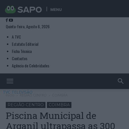
MENU
Quinta-feira, Agosto 6, 2026
A TVC
Estatuto Editorial
Ficha Técnica
Contactos
Agência de Celebridades
TVC TELEVISÃO
Início
REGIÃO CENTRO
COIMBRA
REGIÃO CENTRO
COIMBRA
Piscina Municipal de
Arganil ultrapassa as 300