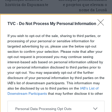
história do Espumante
e projetos que elevam o
nome da Lousã
TVC -
Do Not Process My Personal Information
ARTIGOS RELACIONADOS
MAIS DO AUTOR
If you wish to opt-out of the sale, sharing to third parties, or
processing of your personal or sensitive information for
targeted advertising by us, please use the below opt-out
section to confirm your selection. Please note that after your
opt-out request is processed you may continue seeing
interest-based ads based on personal information utilized by
us or personal information disclosed to third parties prior to
your opt-out. You may separately opt-out of the further
disclosure of your personal information by third parties on the
IAB’s list of downstream participants. This information may
Deputados do PSD saúdam Banda
also be disclosed by us to third parties on the
IAB’s List of
Downstream Participants
that may further disclose it to other
Sinfónica da ARMAB pelo 1º lugar no
third parties.
certame internacional de Valência
Personal Data Processing Opt Outs