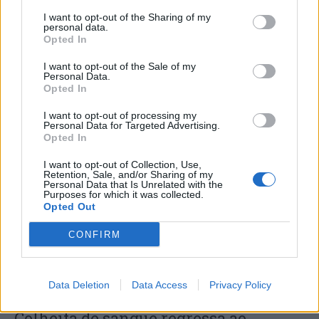
I want to opt-out of the Sharing of my
personal data.
Opted In
I want to opt-out of the Sale of my
Personal Data.
Opted In
I want to opt-out of processing my
Personal Data for Targeted Advertising.
Capacita Jovem de Poiares aproxima
Opted In
jovens ao mundo do trabalho
I want to opt-out of Collection, Use,
Retention, Sale, and/or Sharing of my
Personal Data that Is Unrelated with the
Purposes for which it was collected.
Opted Out
CONFIRM
Data Deletion
Data Access
Privacy Policy
Colheita de sangue regressa ao