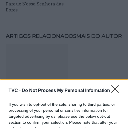
Parque Nossa Senhora das
Dores
ARTIGOS RELACIONADOS
MAIS DO AUTOR
TVC -
Do Not Process My Personal Information
Deputados do PSD saúdam Banda
If you wish to opt-out of the sale, sharing to third parties, or
Sinfónica da ARMAB pelo 1º lugar no
processing of your personal or sensitive information for
certame internacional de Valência
targeted advertising by us, please use the below opt-out
section to confirm your selection. Please note that after your