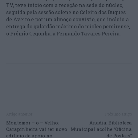
TV, teve início com a receção na sede do núcleo,
seguida pela sessão solene no Celeiro dos Duques
de Aveiro e por um almoço convívio, que incluiu a
entrega do galardão máximo do núcleo pereirense,
o Prémio Cegonha, a Fernando Tavares Pereira.
Artigo anterior
Próximo artigo
Montemor – o – Velho:
Anadia: Biblioteca
Carapinheira vai ter novo
Municipal acolhe “Oficina
edifício de apoio no
de Postais”