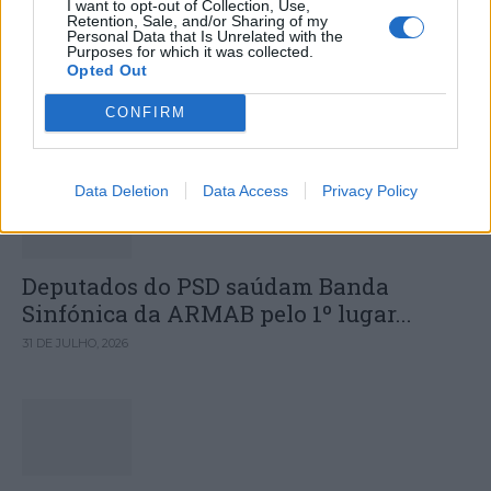
I want to opt-out of Collection, Use,
Hospital Sousa Martins durante o mês
Retention, Sale, and/or Sharing of my
Personal Data that Is Unrelated with the
Purposes for which it was collected.
de agosto
Opted Out
CONFIRM
DESTAQUES
Data Deletion
Data Access
Privacy Policy
Deputados do PSD saúdam Banda
Sinfónica da ARMAB pelo 1º lugar...
31 DE JULHO, 2026