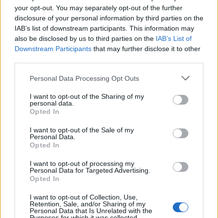
your opt-out. You may separately opt-out of the further
disclosure of your personal information by third parties on the
IAB’s list of downstream participants. This information may
also be disclosed by us to third parties on the
IAB’s List of
Capacita Jovem de Poiares aproxima
Downstream Participants
that may further disclose it to other
jovens ao mundo do trabalho
third parties.
Personal Data Processing Opt Outs
I want to opt-out of the Sharing of my
personal data.
Opted In
I want to opt-out of the Sale of my
Personal Data.
Opted In
I want to opt-out of processing my
Colheita de sangue regressa ao
Personal Data for Targeted Advertising.
Opted In
Hospital Sousa Martins durante o mês
de agosto
I want to opt-out of Collection, Use,
Retention, Sale, and/or Sharing of my
Personal Data that Is Unrelated with the
Purposes for which it was collected.