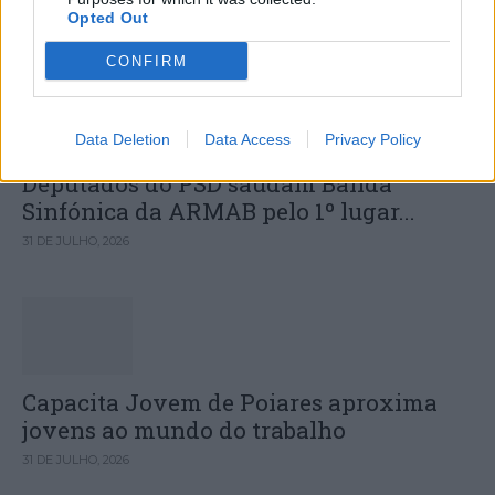
Opted Out
DESTAQUES
CONFIRM
Data Deletion
Data Access
Privacy Policy
Deputados do PSD saúdam Banda
Sinfónica da ARMAB pelo 1º lugar...
31 DE JULHO, 2026
Capacita Jovem de Poiares aproxima
jovens ao mundo do trabalho
31 DE JULHO, 2026