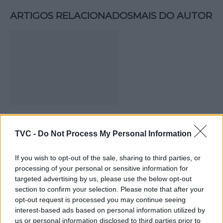
ARTIGOS RELACIONADOS
MAIS DO AUTOR
Deputados do PSD saúdam Banda
TVC -
Do Not Process My Personal Information
Sinfónica da ARMAB pelo 1º lugar no
certame internacional de Valência
If you wish to opt-out of the sale, sharing to third parties, or
processing of your personal or sensitive information for
targeted advertising by us, please use the below opt-out
section to confirm your selection. Please note that after your
opt-out request is processed you may continue seeing
interest-based ads based on personal information utilized by
us or personal information disclosed to third parties prior to