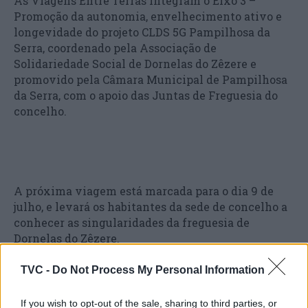
As Viagens Entre Terras integram o Eixo 3 –
Promoção da autonomia, envelhecimento ativo e
longevidade do projeto CLDS 5G Pampilhosa da
Serra, coordenado pela Associação de
Solidariedade Social de Dornelas do Zêzere e
promovido pela Câmara Municipal de Pampilhosa
da Serra, com o apoio das Juntas de Freguesia do
concelho.
A próxima viagem está marcada para o dia 9 de
julho, e levará os habitantes da sede de concelho a
conhecer as singularidades da freguesia de
Dornelas do Zêzere.
TVC -
Do Not Process My Personal Information
If you wish to opt-out of the sale, sharing to third parties, or