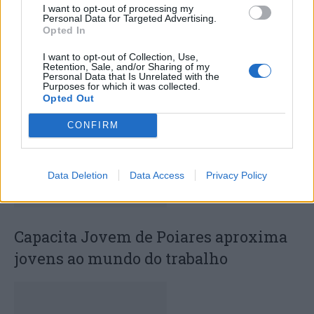
I want to opt-out of processing my
Personal Data for Targeted Advertising.
Opted In
Deputados do PSD saúdam Banda
Sinfónica da ARMAB pelo 1º lugar no
I want to opt-out of Collection, Use,
Retention, Sale, and/or Sharing of my
certame internacional de Valência
Personal Data that Is Unrelated with the
Purposes for which it was collected.
Opted Out
CONFIRM
Data Deletion
Data Access
Privacy Policy
Capacita Jovem de Poiares aproxima
jovens ao mundo do trabalho