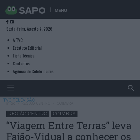
MENU
Sexta-feira, Agosto 7, 2026
A TVC
Estatuto Editorial
Ficha Técnica
Contactos
Agência de Celebridades
TVC TELEVISÃO
Início
REGIÃO CENTRO
COIMBRA
REGIÃO CENTRO
COIMBRA
“Viagem Entre Terras” leva
Fajão-Vidual a conhecer os