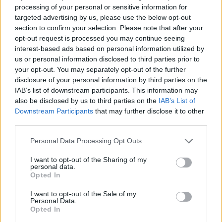
processing of your personal or sensitive information for
targeted advertising by us, please use the below opt-out
section to confirm your selection. Please note that after your
opt-out request is processed you may continue seeing
interest-based ads based on personal information utilized by
Artigo anterior
Próximo artigo
us or personal information disclosed to third parties prior to
your opt-out. You may separately opt-out of the further
CCD Sertã competiu em
Recrutamento de
disclosure of your personal information by third parties on the
Elvas e Rio Maior
Nadadores-Salvadores em
IAB’s list of downstream participants. This information may
Góis
also be disclosed by us to third parties on the
IAB’s List of
Downstream Participants
that may further disclose it to other
third parties.
ARTIGOS RELACIONADOS
MAIS DO AUTOR
Personal Data Processing Opt Outs
I want to opt-out of the Sharing of my
personal data.
Opted In
I want to opt-out of the Sale of my
Personal Data.
Opted In