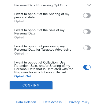
Sinfónica da ARMAB pelo 1º lugar no
Personal Data Processing Opt Outs
certame internacional de Valência
I want to opt-out of the Sharing of my
personal data.
Opted In
I want to opt-out of the Sale of my
Personal Data.
Opted In
I want to opt-out of processing my
Personal Data for Targeted Advertising.
Opted In
Capacita Jovem de Poiares aproxima
I want to opt-out of Collection, Use,
Retention, Sale, and/or Sharing of my
jovens ao mundo do trabalho
Personal Data that Is Unrelated with the
Purposes for which it was collected.
Opted Out
CONFIRM
Data Deletion
Data Access
Privacy Policy