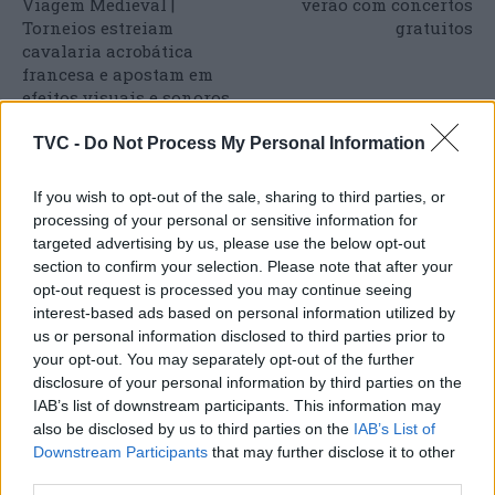
Viagem Medieval |
verão com concertos
Torneios estreiam
gratuitos
cavalaria acrobática
francesa e apostam em
efeitos visuais e sonoros
épicos
TVC -
Do Not Process My Personal Information
If you wish to opt-out of the sale, sharing to third parties, or
ARTIGOS RELACIONADOS
MAIS DO AUTOR
processing of your personal or sensitive information for
targeted advertising by us, please use the below opt-out
section to confirm your selection. Please note that after your
opt-out request is processed you may continue seeing
interest-based ads based on personal information utilized by
us or personal information disclosed to third parties prior to
your opt-out. You may separately opt-out of the further
disclosure of your personal information by third parties on the
IAB’s list of downstream participants. This information may
also be disclosed by us to third parties on the
IAB’s List of
Downstream Participants
that may further disclose it to other
Deputados do PSD saúdam Banda
third parties.