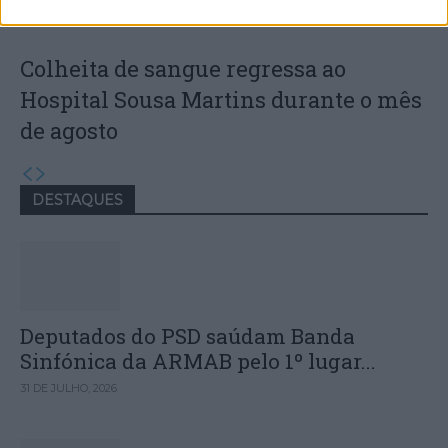
Colheita de sangue regressa ao
Hospital Sousa Martins durante o mês
de agosto
DESTAQUES
Deputados do PSD saúdam Banda
Sinfónica da ARMAB pelo 1º lugar...
31 DE JULHO, 2026