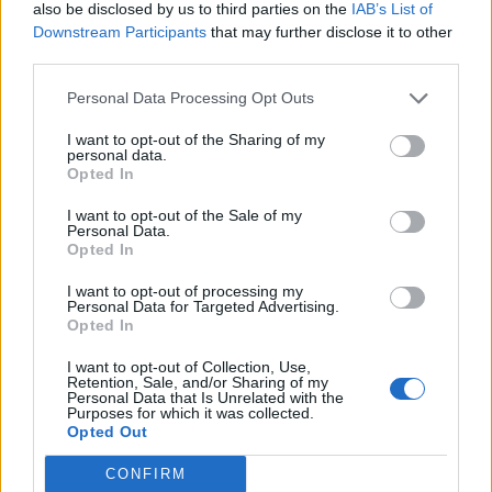
also be disclosed by us to third parties on the
IAB’s List of
Downstream Participants
that may further disclose it to other
third parties.
Personal Data Processing Opt Outs
I want to opt-out of the Sharing of my
personal data.
Opted In
I want to opt-out of the Sale of my
Colheita de sangue regressa ao
Personal Data.
Opted In
Hospital Sousa Martins durante o mês
de agosto
I want to opt-out of processing my
Personal Data for Targeted Advertising.
Opted In
I want to opt-out of Collection, Use,
DESTAQUES
Retention, Sale, and/or Sharing of my
Personal Data that Is Unrelated with the
Purposes for which it was collected.
Opted Out
CONFIRM