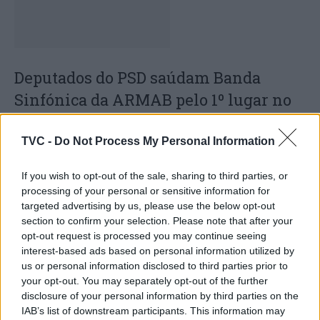
Deputados do PSD saúdam Banda
Sinfónica da ARMAB pelo 1º lugar no
certame internacional de Valência
TVC -
Do Not Process My Personal Information
If you wish to opt-out of the sale, sharing to third parties, or
processing of your personal or sensitive information for
targeted advertising by us, please use the below opt-out
section to confirm your selection. Please note that after your
opt-out request is processed you may continue seeing
interest-based ads based on personal information utilized by
us or personal information disclosed to third parties prior to
Capacita Jovem de Poiares aproxima
your opt-out. You may separately opt-out of the further
disclosure of your personal information by third parties on the
jovens ao mundo do trabalho
IAB’s list of downstream participants. This information may