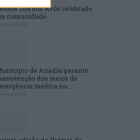
enela: Dia dos Avós celebrado
m comunidade
 DE JULHO, 2026
unicípio de Anadia garante
anutenção dos meios de
mergência médica no...
 DE JULHO, 2026