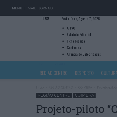
MENU
MAIL
JORNAIS
Sexta-feira, Agosto 7, 2026
A TVC
Estatuto Editorial
Ficha Técnica
Contactos
Agência de Celebridades
TVC TELEVISÃO
REGIÃO CENTRO
DESPORTO
CULTUR
Início
REGIÃO CENTRO
COIMBRA
Projeto-pilo
REGIÃO CENTRO
COIMBRA
Projeto-piloto 