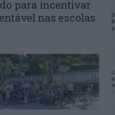
do para incentivar
entável nas escolas
D
B
p
31
C
a
t
31