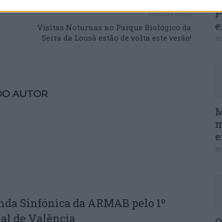
P
Próximo artigo
e
Visitas Noturnas no Parque Biológico da
Serra da Lousã estão de volta este verão!
30
DO AUTOR
M
m
e
30
nda Sinfónica da ARMAB pelo 1º
al de Valência