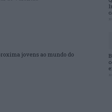
Q
I
c
30
proxima jovens ao mundo do
B
c
e
30