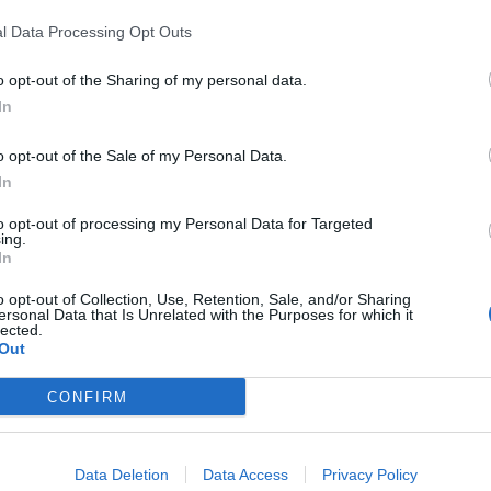
es de segurança aos participantes, os quais
M
l Data Processing Opt Outs
ponsabilidade civil e de acidentes pessoais.
C
o opt-out of the Sharing of my personal data.
â
In
stes dois dias demonstraram o sucesso e o
30
vê venha a ser alargada no próximo ano letivo, em
o opt-out of the Sale of my Personal Data.
 e a comunidade local.
In
eixa-a-Nova reforça, assim, o seu compromisso
to opt-out of processing my Personal Data for Targeted
ing.
de, fomentando desde cedo comportamentos e
In
C
lidade de vida para todos.
d
o opt-out of Collection, Use, Retention, Sale, and/or Sharing
ersonal Data that Is Unrelated with the Purposes for which it
c
lected.
Out
30
CONFIRM
Data Deletion
Data Access
Privacy Policy