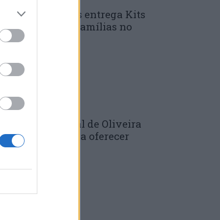
unicípio de Góis entrega Kits
omunitários às famílias no
mbito do...
 DE JULHO, 2026
âmara Municipal de Oliveira
o Hospital volta a oferecer
adernos de...
 DE JULHO, 2026