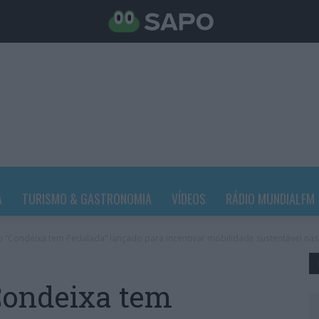
A
TURISMO & GASTRONOMIA
VÍDEOS
RÁDIO MUNDIALFM
to “Condeixa tem Pedalada” lançado para incentivar mobilidade sustentável nas
“Condeixa tem