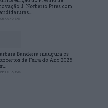
uinta edição do Prémio de
novação J. Norberto Pires com
andidaturas...
 DE JULHO, 2026
árbara Bandeira inaugura os
oncertos da Feira do Ano 2026
m...
 DE JULHO, 2026