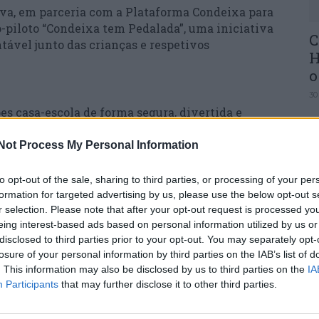
a, em parceria com a Plataforma Condeixa para
o-piloto “Condeixa tem Pedalada”, uma iniciativa
C
tável junto das crianças e respetivos
H
o
30
es casa-escola de forma segura, divertida e
 aposta no uso da bicicleta e na marcha a pé
e, sensibilizando a comunidade educativa para
Not Process My Personal Information
to opt-out of the sale, sharing to third parties, or processing of your per
formation for targeted advertising by us, please use the below opt-out s
U
r selection. Please note that after your opt-out request is processed y
ntou com o envolvimento ativo da Youth.cdx, da
M
eing interest-based ads based on personal information utilized by us or
nto de Escolas de Condeixa-a-Nova, de
30
disclosed to third parties prior to your opt-out. You may separately opt-
tários da Escola Básica n.º 3 de Condeixa- a-
losure of your personal information by third parties on the IAB’s list of
. This information may also be disclosed by us to third parties on the
IA
Participants
that may further disclose it to other third parties.
de junho, com percursos e paragens previamente