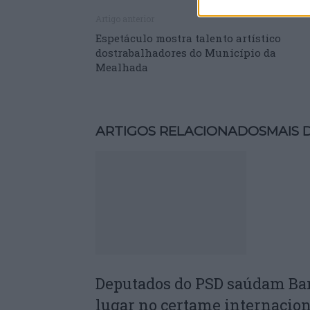
Artigo anterior
Espetáculo mostra talento artístico
dostrabalhadores do Município da
Mealhada
ARTIGOS RELACIONADOS
MAIS 
Deputados do PSD saúdam Ba
lugar no certame internacion