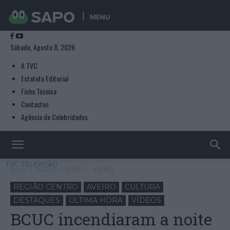
MENU
Sábado, Agosto 8, 2026
A TVC
Estatuto Editorial
Ficha Técnica
Contactos
Agência de Celebridades
TVC TELEVISÃO
Início
REGIÃO CENTRO
AVEIRO
REGIÃO CENTRO
AVEIRO
CULTURA
DESTAQUES
ÚLTIMA HORA
VÍDEOS
BCUC incendiaram a noite