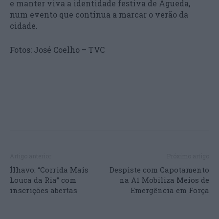
e manter viva a identidade festiva de Águeda,
num evento que continua a marcar o verão da
cidade.
Fotos: José Coelho – TVC
Artigo anterior
Próximo artigo
Ílhavo: “Corrida Mais
Despiste com Capotamento
Louca da Ria” com
na A1 Mobiliza Meios de
inscrições abertas
Emergência em Força