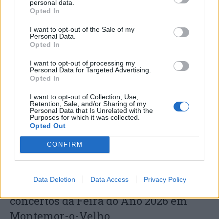
personal data.
Opted In
I want to opt-out of the Sale of my
Personal Data.
Município de Anadia garante
Opted In
manutenção dos meios de emergência
I want to opt-out of processing my
Personal Data for Targeted Advertising.
médica no concelho
Opted In
I want to opt-out of Collection, Use,
Retention, Sale, and/or Sharing of my
Personal Data that Is Unrelated with the
Purposes for which it was collected.
Opted Out
CONFIRM
Data Deletion
Data Access
Privacy Policy
Bárbara Bandeira inaugura os
concertos da Feira do Ano 2026 em
Montemor-o-Velho