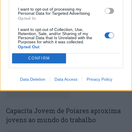
I want to opt-out of processing my
Personal Data for Targeted Advertising.
Opted In
Deputados do PSD saúdam Banda
I want to opt-out of Collection, Use,
Sinfónica da ARMAB pelo 1º lugar no
Retention, Sale, and/or Sharing of my
Personal Data that Is Unrelated with the
Purposes for which it was collected.
certame internacional de Valência
Opted Out
CONFIRM
Data Deletion
Data Access
Privacy Policy
Capacita Jovem de Poiares aproxima
jovens ao mundo do trabalho