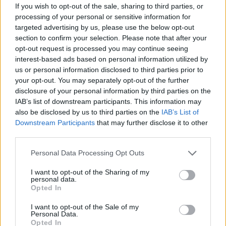
If you wish to opt-out of the sale, sharing to third parties, or
processing of your personal or sensitive information for
targeted advertising by us, please use the below opt-out
section to confirm your selection. Please note that after your
opt-out request is processed you may continue seeing
interest-based ads based on personal information utilized by
us or personal information disclosed to third parties prior to
Artigo anterior
Próximo artigo
your opt-out. You may separately opt-out of the further
disclosure of your personal information by third parties on the
Anadia: Sessão de
Anadia: Praça da
IAB’s list of downstream participants. This information may
informação para
Juventude recebe atuação
also be disclosed by us to third parties on the
IAB’s List of
beneficiários do RSI
do Applause Band
Downstream Participants
that may further disclose it to other
third parties.
Personal Data Processing Opt Outs
ARTIGOS RELACIONADOS
MAIS DO AUTOR
I want to opt-out of the Sharing of my
personal data.
Opted In
I want to opt-out of the Sale of my
Personal Data.
Opted In