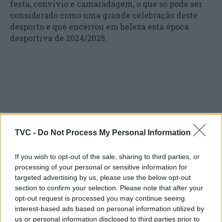
festa, convívio e camaradagem, o que só pode ser
considerado como uma grande celebração deste
desporto e que encerrou em beleza esta época
desportiva de 2024/2025.
TVC -
Do Not Process My Personal Information
Artigo anterior
Próximo artigo
If you wish to opt-out of the sale, sharing to third parties, or
Atelier de Reciclagem
8 Títulos de campeão
processing of your personal or sensitive information for
sensibiliza crianças em
interdistrital
targeted advertising by us, please use the below opt-out
Montemor-o-Velho
conquistados pelos atletas
section to confirm your selection. Please note that after your
de Estarreja
opt-out request is processed you may continue seeing
interest-based ads based on personal information utilized by
us or personal information disclosed to third parties prior to