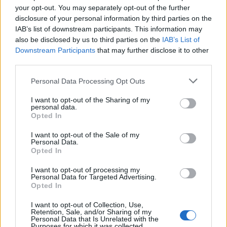
your opt-out. You may separately opt-out of the further
ARTIGOS RELACIONADOS
MAIS DO AUTOR
disclosure of your personal information by third parties on the
IAB’s list of downstream participants. This information may
also be disclosed by us to third parties on the
IAB’s List of
Downstream Participants
that may further disclose it to other
third parties.
Personal Data Processing Opt Outs
I want to opt-out of the Sharing of my
personal data.
Opted In
Deputados do PSD saúdam Banda
I want to opt-out of the Sale of my
Sinfónica da ARMAB pelo 1º lugar no
Personal Data.
Opted In
certame internacional de Valência
I want to opt-out of processing my
Personal Data for Targeted Advertising.
Opted In
I want to opt-out of Collection, Use,
Retention, Sale, and/or Sharing of my
Personal Data that Is Unrelated with the
Purposes for which it was collected.