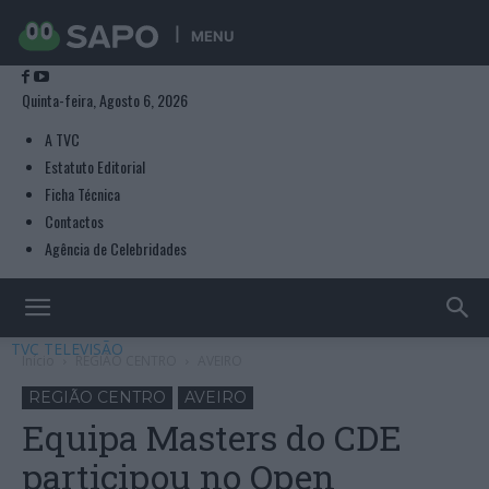
MENU
Quinta-feira, Agosto 6, 2026
A TVC
Estatuto Editorial
Ficha Técnica
Contactos
Agência de Celebridades
TVC TELEVISÃO
Início
REGIÃO CENTRO
AVEIRO
REGIÃO CENTRO
AVEIRO
Equipa Masters do CDE
participou no Open