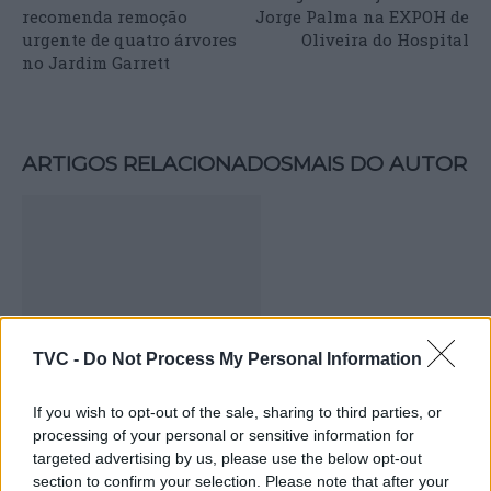
recomenda remoção
Jorge Palma na EXPOH de
urgente de quatro árvores
Oliveira do Hospital
no Jardim Garrett
ARTIGOS RELACIONADOS
MAIS DO AUTOR
TVC -
Do Not Process My Personal Information
Deputados do PSD saúdam Banda
If you wish to opt-out of the sale, sharing to third parties, or
Sinfónica da ARMAB pelo 1º lugar no
processing of your personal or sensitive information for
targeted advertising by us, please use the below opt-out
certame internacional de Valência
section to confirm your selection. Please note that after your