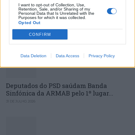
Colheita de sangue regressa ao
I want to opt-out of Collection, Use,
Retention, Sale, and/or Sharing of my
Hospital Sousa Martins durante o mês
Personal Data that Is Unrelated with the
Purposes for which it was collected.
de agosto
Opted Out
CONFIRM
DESTAQUES
Data Deletion
Data Access
Privacy Policy
Deputados do PSD saúdam Banda
Sinfónica da ARMAB pelo 1º lugar...
31 DE JULHO, 2026