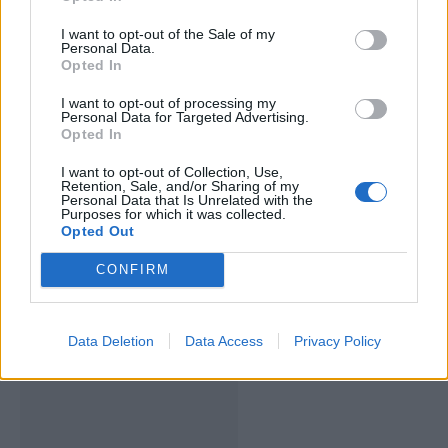
ARTIGOS RELACIONADOS
MAIS DO AUTOR
I want to opt-out of the Sale of my
Personal Data.
Opted In
I want to opt-out of processing my
Personal Data for Targeted Advertising.
Opted In
I want to opt-out of Collection, Use,
Retention, Sale, and/or Sharing of my
Personal Data that Is Unrelated with the
Purposes for which it was collected.
Deputados do PSD saúdam Banda
Opted Out
Sinfónica da ARMAB pelo 1º lugar no
CONFIRM
certame internacional de Valência
Data Deletion
Data Access
Privacy Policy