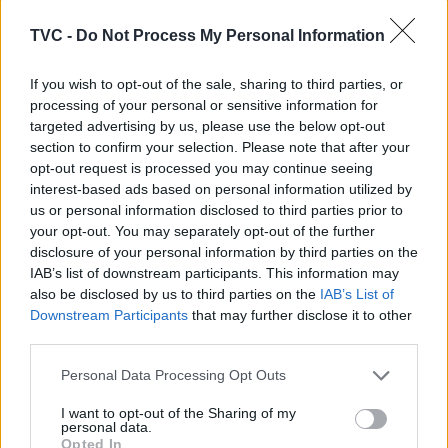
Oliveira do Hospital, “é importante criar mais
parques de recolha de biomassa florestal, a norte e
TVC -
Do Not Process My Personal Information
a sul” do concelho.
If you wish to opt-out of the sale, sharing to third parties, or
processing of your personal or sensitive information for
targeted advertising by us, please use the below opt-out
section to confirm your selection. Please note that after your
opt-out request is processed you may continue seeing
interest-based ads based on personal information utilized by
us or personal information disclosed to third parties prior to
your opt-out. You may separately opt-out of the further
disclosure of your personal information by third parties on the
IAB’s list of downstream participants. This information may
Artigo anterior
Próximo artigo
also be disclosed by us to third parties on the
IAB’s List of
Montemor – o – Velho:
Castanheira de Pêra:
Downstream Participants
that may further disclose it to other
Feira do Ano 2025 –
Aldeia do Coentral Grande
third parties.
reserva de terrado: período
Integra Rede Aldeias do
está a decorrer
Xisto
Personal Data Processing Opt Outs
I want to opt-out of the Sharing of my
personal data.
Opted In