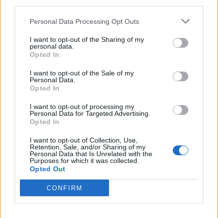
third parties.
Deputados do PSD saúdam Banda
Sinfónica da ARMAB pelo 1º lugar no
Personal Data Processing Opt Outs
certame internacional de Valência
I want to opt-out of the Sharing of my
personal data.
Opted In
I want to opt-out of the Sale of my
Personal Data.
Opted In
I want to opt-out of processing my
Personal Data for Targeted Advertising.
Opted In
I want to opt-out of Collection, Use,
Capacita Jovem de Poiares aproxima
Retention, Sale, and/or Sharing of my
Personal Data that Is Unrelated with the
jovens ao mundo do trabalho
Purposes for which it was collected.
Opted Out
CONFIRM