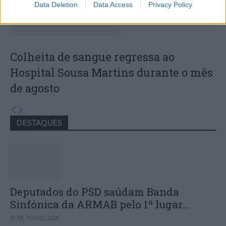
Data Deletion
Data Access
Privacy Policy
Colheita de sangue regressa ao
Hospital Sousa Martins durante o mês
de agosto
DESTAQUES
Deputados do PSD saúdam Banda
Sinfónica da ARMAB pelo 1º lugar...
31 DE JULHO, 2026