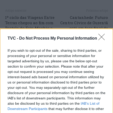
Artigo anterior
Próximo artigo
1º ciclo das Viagens Entre
Cantanhede: Futuro
Terras chegou ao fim com
Centro Cívico de Ourentã
Portela do Fojo-Machio a
está em fase final de
descobrir Fajão-Vidual –
trabalhos
TVC -
Do Not Process My Personal Information
Pampilhosa da Serra
If you wish to opt-out of the sale, sharing to third parties, or
processing of your personal or sensitive information for
targeted advertising by us, please use the below opt-out
ARTIGOS RELACIONADOS
MAIS DO AUTOR
section to confirm your selection. Please note that after your
opt-out request is processed you may continue seeing
interest-based ads based on personal information utilized by
us or personal information disclosed to third parties prior to
your opt-out. You may separately opt-out of the further
disclosure of your personal information by third parties on the
IAB’s list of downstream participants. This information may
also be disclosed by us to third parties on the
IAB’s List of
Downstream Participants
that may further disclose it to other