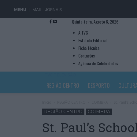
MENU
MAIL
JORNAIS
Quinta-feira, Agosto 6, 2026
A TVC
Estatuto Editorial
Ficha Técnica
Contactos
Agência de Celebridades
TVC TELEVISÃO
REGIÃO CENTRO
DESPORTO
CULTUR
Início
REGIÃO CENTRO
COIMBRA
St. Paul’s Sc
REGIÃO CENTRO
COIMBRA
St. Paul’s Schoo