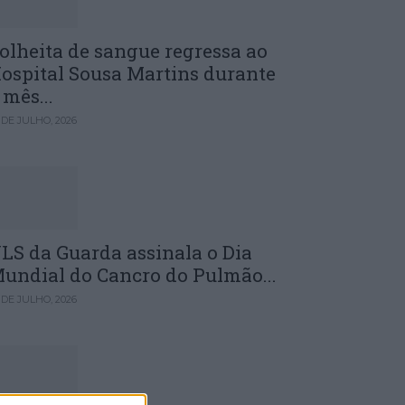
olheita de sangue regressa ao
ospital Sousa Martins durante
 mês...
 DE JULHO, 2026
LS da Guarda assinala o Dia
undial do Cancro do Pulmão...
 DE JULHO, 2026