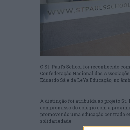
O St. Paul’s School foi reconhecido co
Confederação Nacional das Associações
Eduardo Sá e da LeYa Educação, no âmbit
A distinção foi atribuída ao projeto St
compromisso do colégio com a proximid
promovendo uma educação centrada em
solidariedade.