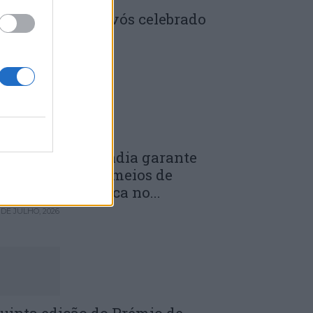
enela: Dia dos Avós celebrado
m comunidade
 DE JULHO, 2026
unicípio de Anadia garante
anutenção dos meios de
mergência médica no...
 DE JULHO, 2026