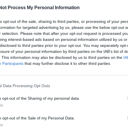
M
Not Process My Personal Information
onsolidação da filosofia educativa do colégio, que
C
 cívica e comunitária, bem como a inclusão de
â
to opt-out of the sale, sharing to third parties, or processing of your per
formation for targeted advertising by us, please use the below opt-out s
30
r selection. Please note that after your opt-out request is processed y
eing interest-based ads based on personal information utilized by us or
das diversas ações e eventos institucionais que
disclosed to third parties prior to your opt-out. You may separately opt-
 sociais, reforçando o sentimento de pertença e
losure of your personal information by third parties on the IAB’s list of
. This information may also be disclosed by us to third parties on the
IA
Participants
that may further disclose it to other third parties.
C
d
a-se a recolha de bens para populações
c
za os alunos e respetivas famílias para as
l Data Processing Opt Outs
e para a importância do envolvimento cívico
30
o opt-out of the Sharing of my personal data.
In
colar foi imediata e generosa, demonstrando o
o opt-out of the Sale of my Personal Data.
o integral dos alunos.
In