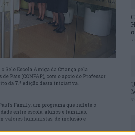
C
H
o
30
m o Selo Escola Amiga da Criança pela
 de Pais (CONFAP), com o apoio do Professor
o da 7.ª edição desta iniciativa.
U
M
30
. Paul’s Family, um programa que reflete o
ade entre escola, alunos e famílias,
 valores humanistas, de inclusão e