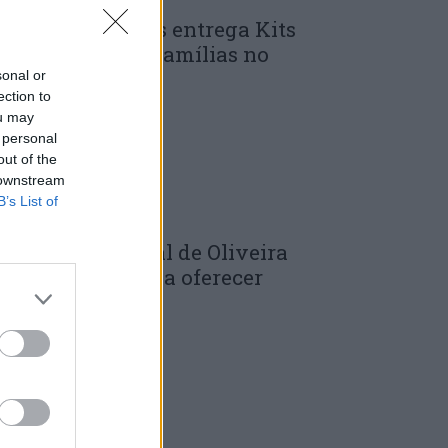
unicípio de Góis entrega Kits
omunitários às famílias no
mbito do...
sonal or
ection to
 DE JULHO, 2026
ou may
 personal
out of the
 downstream
B’s List of
âmara Municipal de Oliveira
o Hospital volta a oferecer
adernos de...
 DE JULHO, 2026