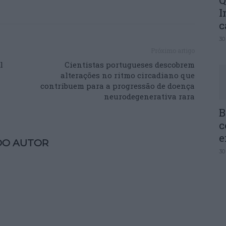
Q
I
c
30
Próximo artigo
l
Cientistas portugueses descobrem
alterações no ritmo circadiano que
contribuem para a progressão de doença
neurodegenerativa rara
B
c
e
DO AUTOR
30