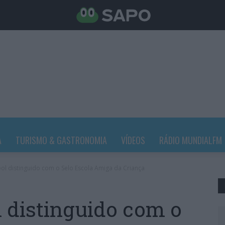
A
TURISMO & GASTRONOMIA
VÍDEOS
RÁDIO MUNDIALFM
hool distinguido com o Selo Escola Amiga da Criança
l distinguido com o