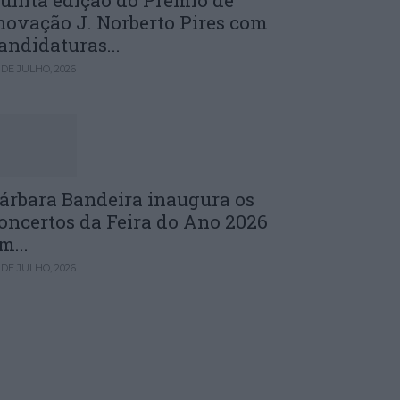
uinta edição do Prémio de
novação J. Norberto Pires com
andidaturas...
 DE JULHO, 2026
árbara Bandeira inaugura os
oncertos da Feira do Ano 2026
m...
 DE JULHO, 2026