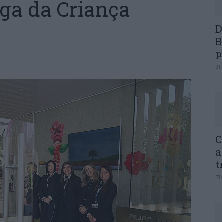
ga da Criança
D
B
p
31
C
a
t
31