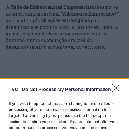
A
Rede de Embaixadores Empresariais
integra-se
no programa municipal
“Albergaria Empreende+”
,
que contempla
20 ações estratégicas
para
dinamizar a economia local, atrair investimento,
apoiar empreendedores e valorizar o capital
humano, numa cooperação em prol do
desenvolvimento sustentável do território.
TVC -
Do Not Process My Personal Information
If you wish to opt-out of the sale, sharing to third parties, or
processing of your personal or sensitive information for
Artigo anterior
Próximo artigo
targeted advertising by us, please use the below opt-out
Cantanhede celebra o
Município de Ílhavo
section to confirm your selection. Please note that after your
centenário de Carlos
apresenta Plano de
opt-out request is processed you may continue seeing