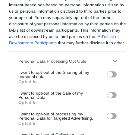
Paredes com espetáculo-
Mobilidade Urbana
interest-based ads based on personal information utilized by
documentário
Sustentável
us or personal information disclosed to third parties prior to
your opt-out. You may separately opt-out of the further
disclosure of your personal information by third parties on the
IAB’s list of downstream participants. This information may
ARTIGOS RELACIONADOS
MAIS DO AUTOR
also be disclosed by us to third parties on the
IAB’s List of
Downstream Participants
that may further disclose it to other
third parties.
Personal Data Processing Opt Outs
I want to opt-out of the Sharing of my
personal data.
Opted In
I want to opt-out of the Sale of my
Personal Data.
Deputados do PSD saúdam Banda
Opted In
Sinfónica da ARMAB pelo 1º lugar no
I want to opt-out of processing my
certame internacional de Valência
Personal Data for Targeted Advertising.
Opted In
I want to opt-out of Collection, Use,