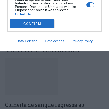
Retention, Sale, and/or Sharing of my
Personal Data that Is Unrelated with the
Purposes for which it was collected.
Opted Out
CONFIRM
Data Deletion
Data Access
Privacy Policy
Capacita Jovem de Poiares aproxima
jovens ao mundo do trabalho
Colheita de sangue regressa ao