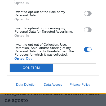
Opted In
I want to opt-out of the Sale of my
Personal Data.
Opted In
Capacita Jovem de Poiares aproxima
I want to opt-out of processing my
jovens ao mundo do trabalho
Personal Data for Targeted Advertising.
Opted In
I want to opt-out of Collection, Use,
Retention, Sale, and/or Sharing of my
Personal Data that Is Unrelated with the
Purposes for which it was collected.
Opted Out
CONFIRM
Colheita de sangue regressa ao
Data Deletion
Data Access
Privacy Policy
Hospital Sousa Martins durante o mês
de agosto