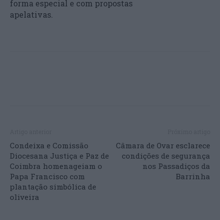
forma especial e com propostas
apelativas.
Artigo anterior
Próximo artigo
Condeixa e Comissão
Câmara de Ovar esclarece
Diocesana Justiça e Paz de
condições de segurança
Coimbra homenageiam o
nos Passadiços da
Papa Francisco com
Barrinha
plantação simbólica de
oliveira