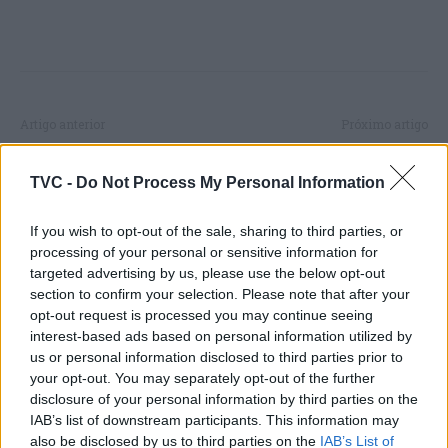
Artigo anterior
Próximo artigo
Praia da Nazaré interdita
Choque frontal no IP3
a banhos devido a
provoca dois mortos e três
TVC -
Do Not Process My Personal Information
escorrência anómala no
feridos em Santa Comba
sistema pluvial
Dão
If you wish to opt-out of the sale, sharing to third parties, or
processing of your personal or sensitive information for
targeted advertising by us, please use the below opt-out
section to confirm your selection. Please note that after your
ARTIGOS RELACIONADOS
MAIS DO AUTOR
opt-out request is processed you may continue seeing
interest-based ads based on personal information utilized by
us or personal information disclosed to third parties prior to
your opt-out. You may separately opt-out of the further
disclosure of your personal information by third parties on the
IAB’s list of downstream participants. This information may
also be disclosed by us to third parties on the
IAB’s List of