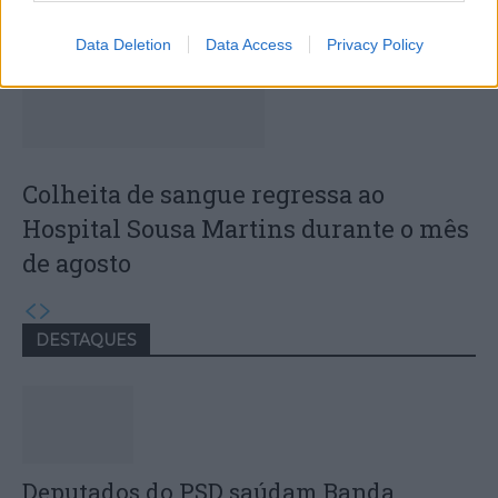
Data Deletion
Data Access
Privacy Policy
Colheita de sangue regressa ao
Hospital Sousa Martins durante o mês
de agosto
DESTAQUES
Deputados do PSD saúdam Banda