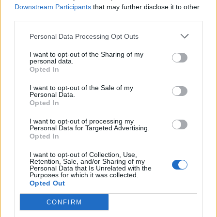
Downstream Participants
that may further disclose it to other
third parties.
Deputados do PSD saúdam Banda
Personal Data Processing Opt Outs
Sinfónica da ARMAB pelo 1º lugar no
I want to opt-out of the Sharing of my
personal data.
certame internacional de Valência
Opted In
I want to opt-out of the Sale of my
Personal Data.
Opted In
I want to opt-out of processing my
Personal Data for Targeted Advertising.
Opted In
I want to opt-out of Collection, Use,
Retention, Sale, and/or Sharing of my
Personal Data that Is Unrelated with the
Capacita Jovem de Poiares aproxima
Purposes for which it was collected.
Opted Out
jovens ao mundo do trabalho
CONFIRM