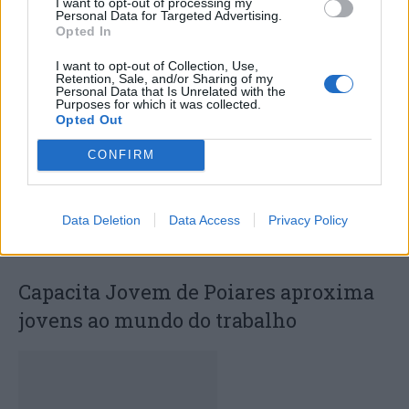
I want to opt-out of processing my
Personal Data for Targeted Advertising.
Deputados do PSD saúdam Banda
Opted In
Sinfónica da ARMAB pelo 1º lugar no
I want to opt-out of Collection, Use,
Retention, Sale, and/or Sharing of my
certame internacional de Valência
Personal Data that Is Unrelated with the
Purposes for which it was collected.
Opted Out
CONFIRM
Data Deletion
Data Access
Privacy Policy
Capacita Jovem de Poiares aproxima
jovens ao mundo do trabalho