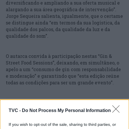
diversificando e ampliando a sua oferta musical e
alargando a sua área geográfica de intervenção”.
Jorge Sequeira salienta, igualmente, que o certame
se distingue ainda “em termos da sua logística, da
qualidade dos palcos, da qualidade da luz e da
qualidade do som”.
O autarca convida à participação nestas “Gin &
Street Food Sessions”, deixando, em simultâneo, o
apelo a um “consumo de gin com responsabilidade
e moderação” e garantindo que “esta edição reúne
todas as condições para ser um grande evento”.
TVC -
Do Not Process My Personal Information
If you wish to opt-out of the sale, sharing to third parties, or