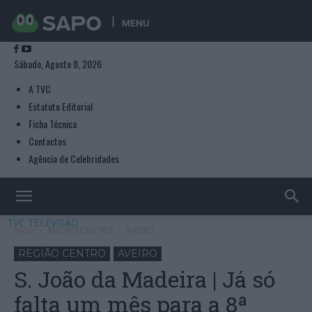
MENU
Sábado, Agosto 8, 2026
A TVC
Estatuto Editorial
Ficha Técnica
Contactos
Agência de Celebridades
TVC TELEVISÃO
Início
REGIÃO CENTRO
AVEIRO
REGIÃO CENTRO
AVEIRO
S. João da Madeira | Já só
falta um mês para a 8ª