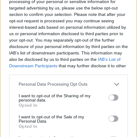
processing of your personal or sensitive information for
targeted advertising by us, please use the below opt-out
section to confirm your selection. Please note that after your
Artigo anterior
Próximo artigo
opt-out request is processed you may continue seeing
Cantanhede: Presidente da
Arrendar casa consome
interest-based ads based on personal information utilized by
Câmara Municipal recebeu
83% do rendimento
us or personal information disclosed to third parties prior to
autarcas de Alfortville
familiar em Portugal –
your opt-out. You may separately opt-out of the further
Comprar estabiliza nos
disclosure of your personal information by third parties on the
71%
IAB’s list of downstream participants. This information may
also be disclosed by us to third parties on the
IAB’s List of
Downstream Participants
that may further disclose it to other
third parties.
ARTIGOS RELACIONADOS
MAIS DO AUTOR
Personal Data Processing Opt Outs
I want to opt-out of the Sharing of my
personal data.
Opted In
I want to opt-out of the Sale of my
Personal Data.
Opted In