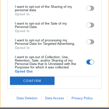
oito empresas na
idosa após levantamento
incubadora do Politécnico
de dinheiro em ATM
I want to opt-out of the Sharing of my
personal data.
da Guarda
Opted In
I want to opt-out of the Sale of my
Personal Data.
Opted In
ARTIGOS RELACIONADOS
MAIS DO AUTOR
I want to opt-out of processing my
Personal Data for Targeted Advertising.
Opted In
I want to opt-out of Collection, Use,
Retention, Sale, and/or Sharing of my
Personal Data that Is Unrelated with the
Purposes for which it was collected.
Opted Out
CONFIRM
Deputados do PSD saúdam Banda
Sinfónica da ARMAB pelo 1º lugar no
Data Deletion
Data Access
Privacy Policy
certame internacional de Valência