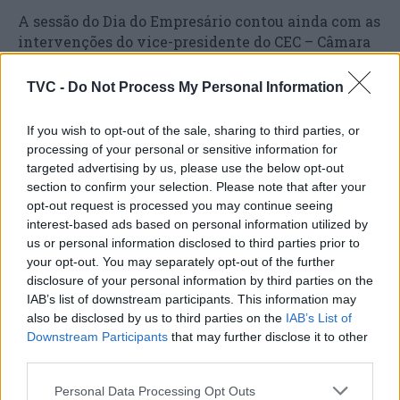
A sessão do Dia do Empresário contou ainda com as
intervenções do vice-presidente do CEC – Câmara
do Comércio e Indústria do Centro, Rogério Hilário
e Ana Margarida Silva, presidente do conselho de
TVC -
Do Not Process My Personal Information
administração da CristalMax, culminando com
uma palestra subordinada ao tema “Mentalidade de
If you wish to opt-out of the sale, sharing to third parties, or
crescimento: A base invisível do sucesso
processing of your personal or sensitive information for
empresarial”, pela psicóloga Marta Ramos.
targeted advertising by us, please use the below opt-out
section to confirm your selection. Please note that after your
opt-out request is processed you may continue seeing
interest-based ads based on personal information utilized by
us or personal information disclosed to third parties prior to
your opt-out. You may separately opt-out of the further
disclosure of your personal information by third parties on the
IAB’s list of downstream participants. This information may
also be disclosed by us to third parties on the
IAB’s List of
Downstream Participants
that may further disclose it to other
third parties.
Artigo anterior
Próximo artigo
Dois novos polos e mais
Aveiro: Detido por roubo a
Personal Data Processing Opt Outs