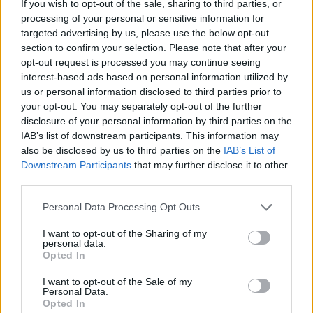
liderada por um Politécnico, Paulo Tolda acredita
If you wish to opt-out of the sale, sharing to third parties, or
processing of your personal or sensitive information for
que o trabalho entre académicos e empreendedores
targeted advertising by us, please use the below opt-out
irá “criar verdadeiras pontes para a
section to confirm your selection. Please note that after your
internacionalização dos negócios que aqui
opt-out request is processed you may continue seeing
nascem”. Já para Gil Ferraz, presidente da
interest-based ads based on personal information utilized by
Associação Empresarial de Lafões, “a nova
us or personal information disclosed to third parties prior to
colaboração com o IPG irá representar uma nova
your opt-out. You may separately opt-out of the further
fase para os empreendedores desta região, que
disclosure of your personal information by third parties on the
passam a ter acesso direto ao saber científico,
IAB’s list of downstream participants. This information may
tecnológico e académico que
also be disclosed by us to third parties on the
IAB’s List of
só uma instituição de ensino superior pode
Downstream Participants
that may further disclose it to other
third parties.
proporcionar.”
Personal Data Processing Opt Outs
O projeto IPG@Empreende+ foi concebido para
I want to opt-out of the Sharing of my
personal data.
promover a criação de uma incubadora capaz de
Opted In
servir os empreendedores e as start-ups do interior
do país a partir do envolvimento de diferentes
I want to opt-out of the Sale of my
Personal Data.
agentes territoriais, permitindo que a investigação
Opted In
e o conhecimento produzido no Politécnico da