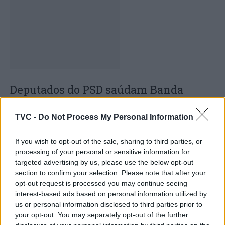
Deputados do PSD saúdam Banda
Sinfónica da ARMAB pelo 1º lugar no
TVC -
Do Not Process My Personal Information
certame internacional de Valência
If you wish to opt-out of the sale, sharing to third parties, or
processing of your personal or sensitive information for
targeted advertising by us, please use the below opt-out
section to confirm your selection. Please note that after your
opt-out request is processed you may continue seeing
interest-based ads based on personal information utilized by
us or personal information disclosed to third parties prior to
your opt-out. You may separately opt-out of the further