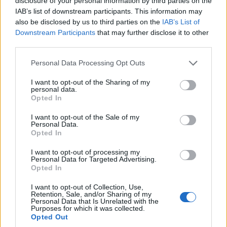
disclosure of your personal information by third parties on the
Capacita Jovem de Poiares aproxima
IAB’s list of downstream participants. This information may
jovens ao mundo do trabalho
also be disclosed by us to third parties on the
IAB’s List of
Downstream Participants
that may further disclose it to other
third parties.
Personal Data Processing Opt Outs
I want to opt-out of the Sharing of my
personal data.
Opted In
I want to opt-out of the Sale of my
Personal Data.
Opted In
Colheita de sangue regressa ao
Hospital Sousa Martins durante o mês
I want to opt-out of processing my
Personal Data for Targeted Advertising.
de agosto
Opted In
I want to opt-out of Collection, Use,
Retention, Sale, and/or Sharing of my
Personal Data that Is Unrelated with the
DESTAQUES
Purposes for which it was collected.
Opted Out