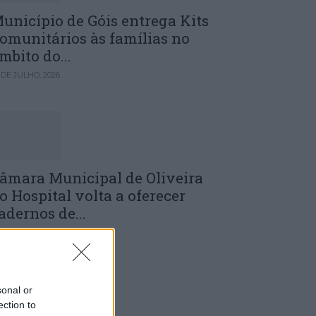
unicípio de Góis entrega Kits
omunitários às famílias no
mbito do...
 DE JULHO, 2026
âmara Municipal de Oliveira
o Hospital volta a oferecer
adernos de...
 DE JULHO, 2026
sonal or
ection to