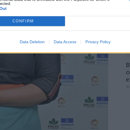
Q
lected.
I
Out
c
CONFIRM
30
Data Deletion
Data Access
Privacy Policy
B
c
e
30