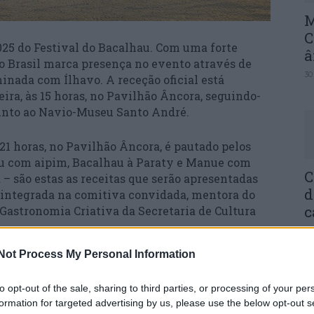
M
C
2025 do Festival do Bacalhau. Com uma forte
â
, o Brasil marca presença no evento através de
30
inada com Ílhavo. A receção oficial está
eira, às 15 horas, no Pavilhão Âncora, seguindo-
 junto ao Navio-Museu Santo André.
1 horas, no Pavilhão Âncora, é pautado pelos
hau com aipim, Bacalhau à Paraty e Manue com
C
– são estas as receitas que serão apresentadas
d
a integrada na comitiva convidada, mentora do
c
Gastronomia Criativa da Secretaria de Cultura
30
Not Process My Personal Information
 terá, ainda, um espaço dedicado à sua cultura e
promove o reforço dos laços entre os dois países
to opt-out of the sale, sharing to third parties, or processing of your per
das pelas tradições marítimas.
formation for targeted advertising by us, please use the below opt-out s