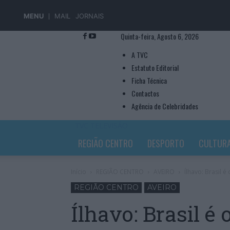
MENU
MAIL
JORNAIS
Quinta-feira, Agosto 6, 2026
A TVC
Estatuto Editorial
Ficha Técnica
Contactos
Agência de Celebridades
TVC TELEVISÃO
REGIÃO CENTRO
DESPORTO
CULTUR
Início
REGIÃO CENTRO
AVEIRO
Ílhavo: Brasil 
REGIÃO CENTRO
AVEIRO
Ílhavo: Brasil é