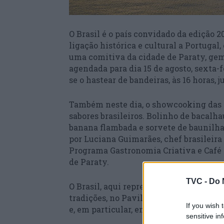
O Brasil é o país convidado da edição 
ligação histórica e cultural a Portugal
uma comitiva da cidade de Paraty, gem
agendada para dia 15 de agosto, sexta-f
se o hastear de bandeiras, às 16 horas,
Também neste dia, o showcooking das 2
sabores brasileiros. Bolinho de bacal
banana flambada e sorvete de baunilha 
por Luciana Guimarães, chef brasileir
Programa Gastronomia Criativa e Café 
de Paraty.
TVC -
Do 
O Brasil, aqui representado por Paraty,
tradições, no Pavilhão Âncora, onde se 
If you wish 
e, em particular, entre duas terras uni
sensitive in