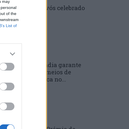
ou may
enela: Dia dos Avós celebrado
 personal
m comunidade
out of the
 downstream
 DE JULHO, 2026
B’s List of
unicípio de Anadia garante
anutenção dos meios de
mergência médica no...
 DE JULHO, 2026