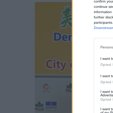
confirm you
continue se
information 
further disc
participants
Downstream 
Persona
I want t
Opted 
I want t
Opted 
I want 
Advertis
Opted 
I want t
of my P