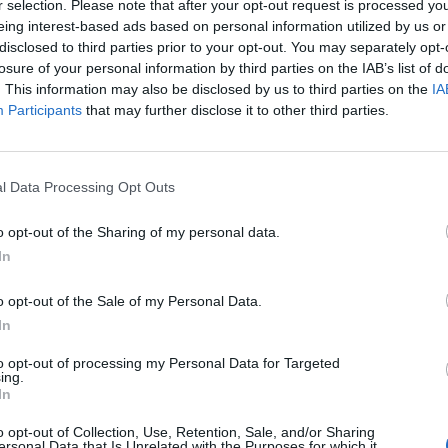
r selection. Please note that after your opt-out request is processed y
P
eing interest-based ads based on personal information utilized by us or
e
disclosed to third parties prior to your opt-out. You may separately opt-
losure of your personal information by third parties on the IAB’s list of
30
. This information may also be disclosed by us to third parties on the
IA
Participants
that may further disclose it to other third parties.
l Data Processing Opt Outs
M
o opt-out of the Sharing of my personal data.
m
In
e
o opt-out of the Sale of my Personal Data.
30
In
to opt-out of processing my Personal Data for Targeted
ing.
In
o opt-out of Collection, Use, Retention, Sale, and/or Sharing
ersonal Data that Is Unrelated with the Purposes for which it