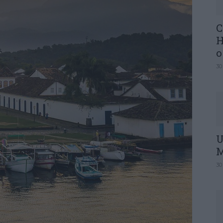
C
H
o
30
U
M
30