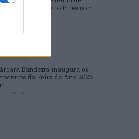
uinta edição do Prémio de
novação J. Norberto Pires com
andidaturas...
 DE JULHO, 2026
árbara Bandeira inaugura os
oncertos da Feira do Ano 2026
m...
 DE JULHO, 2026