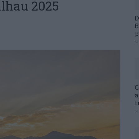
alhau 2025
D
B
p
31
C
a
t
31