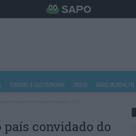
A
TURISMO & GASTRONOMIA
VÍDEOS
RÁDIO MUNDIALFM
é o país convidado do Festival do Bacalhau 2025
 o país convidado do